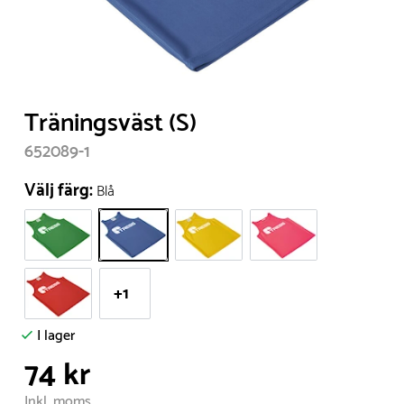
Item
Träningsväst (S)
1
652089-1
of
1
Välj färg:
Blå
+1
I lager
74 kr
Inkl. moms