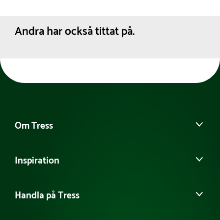
Andra har också tittat på.
Om Tress
Kontakta oss
Inspiration
Det här är Tress
Möt vårt team
Guider & Tips
Tillgänglighetsredogörelse
Handla på Tress
Samarbeten
Hållbarhet
Referensprojekt
Köpvillkor
Jobba hos oss