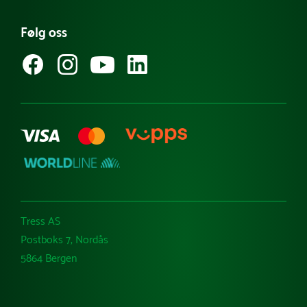
Referanseprosjekt
Følg oss
Guider & tips
Kataloger
Varemerker
Tress AS
Postboks 7, Nordås
5864 Bergen