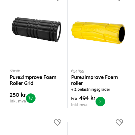
681181
654855
Pure2Improve Foam
Pure2Improve Foam
Roller Grid
roller
+ 2 belastningsgrader
250 kr
494 kr
Fra
Inkl. mva
Inkl. mva