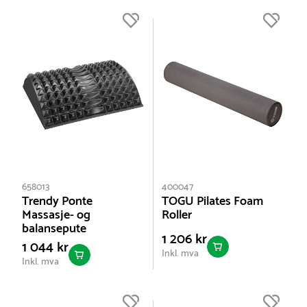
658013
400047
Trendy Ponte
TOGU Pilates Foam
Massasje- og
Roller
balansepute
1 206 kr
1 044 kr
Inkl. mva
Inkl. mva