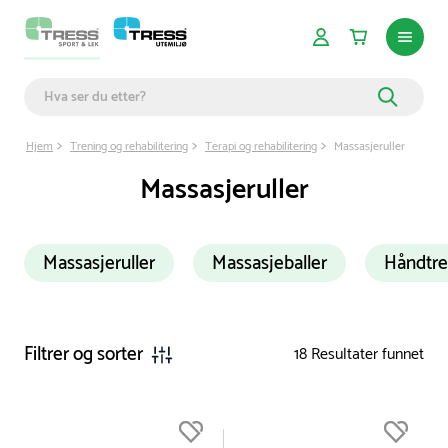
Hjem
Trening og rehabilitering
Terapi og rehabilitering
Massasjeruller
Massasjeruller
Massasjeruller
Massasjeballer
Håndtre
Filtrer og sorter
18
Resultater funnet
Du er nå øverst på listen