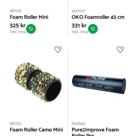
681128
400027
Foam Roller Mini
OKO Foamroller 45 cm
325 kr
331 kr
Inkl. mva
Inkl. mva
681132
654844
Foam Roller Camo Mini
Pure2Improve Foam