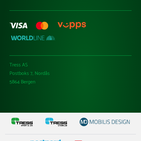
Tress AS
Postboks 7, Nordås
5864 Bergen