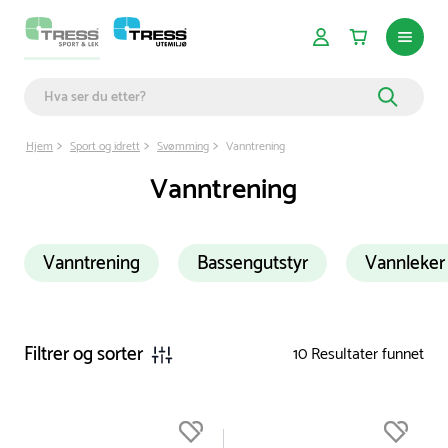
Hjem
Sport og idrett
Svømming
Vanntrening
Vanntrening
Vanntrening
Bassengutstyr
Vannleker
Filtrer og sorter
10
Resultater funnet
Du er nå øverst på listen