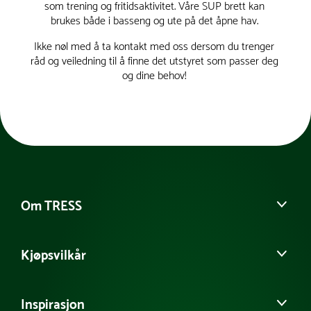
som trening og fritidsaktivitet. Våre SUP brett kan
brukes både i basseng og ute på det åpne hav.
Ikke nøl med å ta kontakt med oss dersom du trenger
råd og veiledning til å finne det utstyret som passer deg
og dine behov!
Om TRESS
Om oss
Kjøpsvilkår
Vår historie
Møt vårt team
Salgs- og leveringsbetingelser
Kontakt kundeservice
Inspirasjon
Personvernerklæring