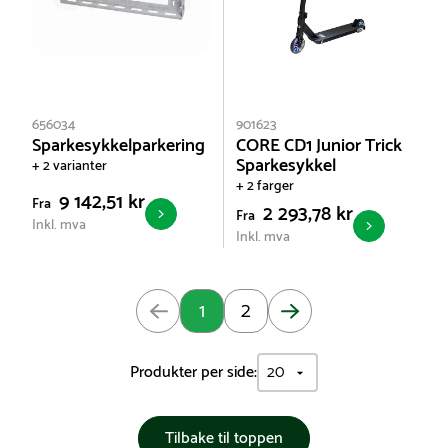
656034
901623
Sparkesykkelparkering
CORE CD1 Junior Trick
Sparkesykkel
+ 2 varianter
+ 2 farger
9 142,51 kr
Fra
2 293,78 kr
Fra
Inkl. mva
Inkl. mva
Oppdatert: Side 1 av 2
1
2
Produkter per side:
Tilbake til toppen