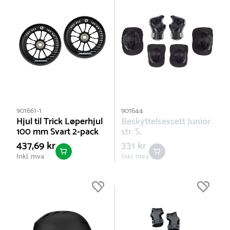
901661-1
901644
Hjul til Trick Løperhjul
Beskyttelsessett Junior
100 mm Svart 2-pack
str. S.
437,69 kr
331 kr
Inkl. mva
Inkl. mva