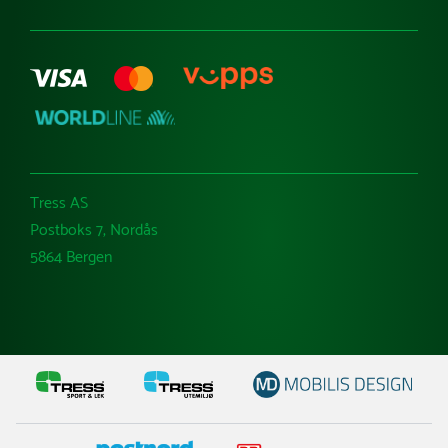
utendørs. De passer perfekt til isbaner og gir barna
muligheten til å utforske vinterens magi på isen. For en
trygg opplevelse – spesielt for nybegynnere, er det viktig
å bruke riktig beskyttelse og hjelm.
Beskyttelse under turen
Sikkerhet kommer alltid først når det gjelder
skateaktiviteter for barn. Utstyr som hjelm,
albuebeskyttere, knebeskyttere og håndleddsbeskyttere
er nødvendig for å redusere risikoen for skader. Dette er
Tress AS
spesielt viktig når barna øver på nye triks og teknikker,
eller kjører i høyere hastighet.
Postboks 7, Nordås
5864 Bergen
Kjøp skateutstyr på Tress.no
Vi tilbyr et bredt utvalg av høykvalitets skateutstyr for
barn i alle aldre. Sortimentet vårt inkluderer
skateramper, sparkesykler, skateboard, skøyter og
beskyttelsesutstyr – alt til fornuftige priser. Vi tilbyr
skoler, SFO-er og foreninger trygge og morsomme
skateprodukter som inspirerer til aktivitet og lek. Vårt
mål er å fremme en aktiv og sunn livsstil for barn
gjennom et utvalg av kvalitetsprodukter.