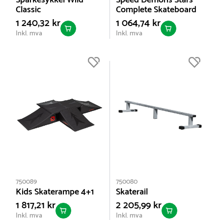
Sparkesykkel Wild
Speed Demons Stars
Classic
Complete Skateboard
1 240,32 kr
1 064,74 kr
Inkl. mva
Inkl. mva
750089
750080
Kids Skaterampe 4+1
Skaterail
1 817,21 kr
2 205,99 kr
Inkl. mva
Inkl. mva