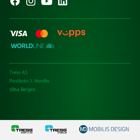
Varemerker
Tress AS
Postboks 7, Nordås
5864 Bergen