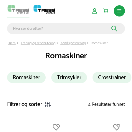
Hjem
Trening og rehabilitering
Kondisjonstrening
Romaskiner
Romaskiner
Romaskiner
Trimsykler
Crosstrainer
Filtrer og sorter
4
Resultater funnet
Du er nå øverst på listen