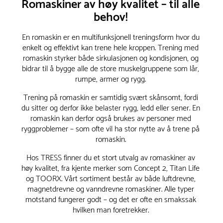
Romaskiner av høy kvalitet – til alle
behov!
En romaskin er en multifunksjonell treningsform hvor du
enkelt og effektivt kan trene hele kroppen. Trening med
romaskin styrker både sirkulasjonen og kondisjonen, og
bidrar til å bygge alle de store muskelgruppene som lår,
rumpe, armer og rygg.
Trening på romaskin er samtidig svært skånsomt, fordi
du sitter og derfor ikke belaster rygg, ledd eller sener. En
romaskin kan derfor også brukes av personer med
ryggproblemer – som ofte vil ha stor nytte av å trene på
romaskin.
Hos TRESS finner du et stort utvalg av romaskiner av
høy kvalitet, fra kjente merker som Concept 2, Titan Life
og TOORX. Vårt sortiment består av både luftdrevne,
magnetdrevne og vanndrevne romaskiner. Alle typer
motstand fungerer godt – og det er ofte en smakssak
hvilken man foretrekker.