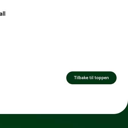
.
all
er!
Tilbake til toppen