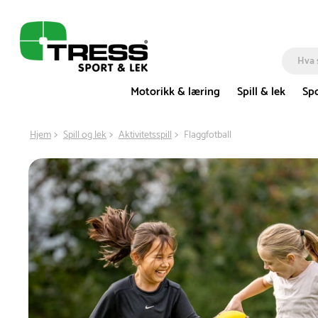
Motorikk & læring
Spill & lek
Spo
Hjem
Spill og lek
Aktivitetsspill
Flaggfotball