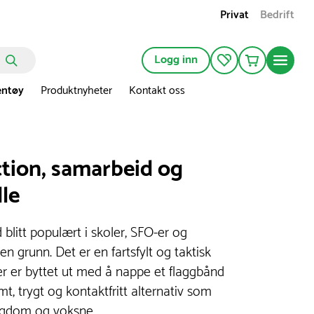
Privat
Bedrift
Logg inn
entøy
Produktnyheter
Kontakt oss
ction, samarbeid og
lle
 blitt populært i skoler, SFO-er og
ten grunn. Det er en fartsfylt og taktisk
er er byttet ut med å nappe et flaggbånd
, trygt og kontaktfritt alternativ som
ungdom og voksne.