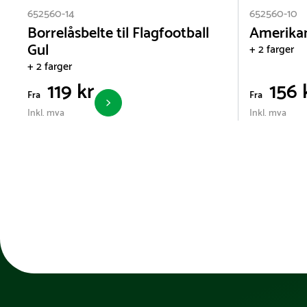
Vi har satt sammen et utvalg holdbare og prisgunst
652560-14
652560-10
Borrelåsbelte til Flagfootball
Amerikan
Trenger du hjelp for å komme godt i gang? Ta gjern
Gul
+ 2 farger
+ 2 farger
119 kr
156 
Fra
Fra
Inkl. mva
Inkl. mva