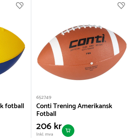
lag
g
e en
652749
 fotball
Conti Trening Amerikansk
et
Fotball
206 kr
Inkl. mva