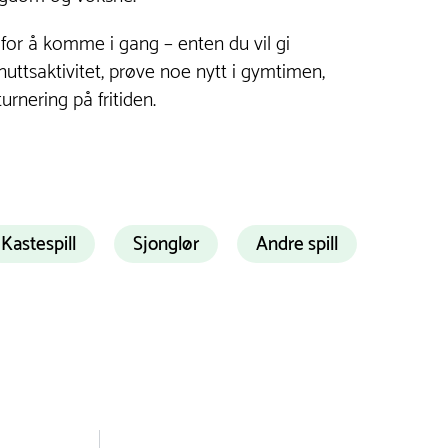
 for å komme i gang – enten du vil gi
uttsaktivitet, prøve noe nytt i gymtimen,
rnering på fritiden.
Kastespill
Sjonglør
Andre spill
n
ns –
 på