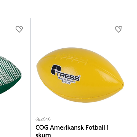
ter
sses
lle
 –
652646
r
COG Amerikansk Fotball i
skum
yrke