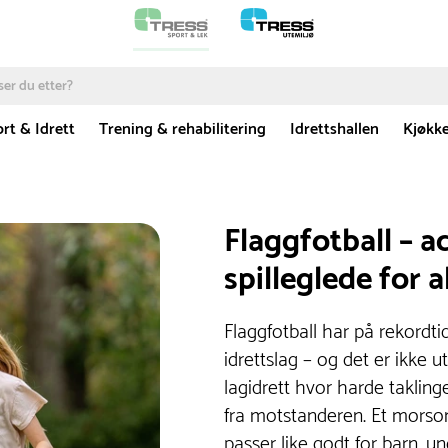
rt & Idrett
Trening & rehabilitering
Idrettshallen
Kjøkk
Flaggfotball – a
spilleglede for a
Flaggfotball har på rekordtid
idrettslag – og det er ikke u
lagidrett hvor harde takling
fra motstanderen. Et morsomt
passer like godt for barn, 