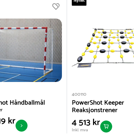
Nyhet
400110
ot Håndballmål
PowerShot Keeper
Reaksjonstrener
er
9 kr
4 513 kr
Inkl. mva