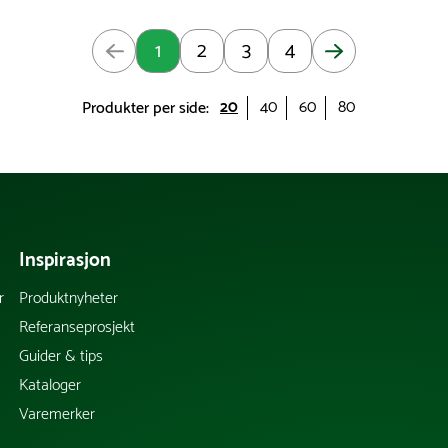
e 1 av 4
1
2
3
4
20
40
60
80
Produkter per side:
Inspirasjon
r
Produktnyheter
Referanseprosjekt
Guider & tips
Kataloger
Varemerker