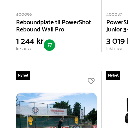
400096
400087
Reboundplate til PowerShot
PowerSh
Rebound Wall Pro
Junior 3
1 244 kr
3 019 
Inkl. mva
Inkl. mva
Nyhet
Nyhet