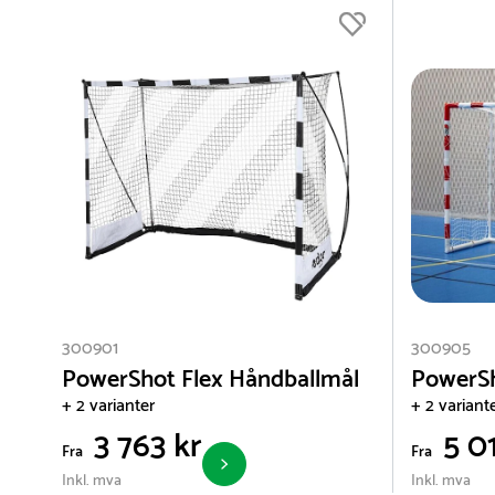
300901
300905
PowerShot Flex Håndballmål
PowerSh
+ 2 varianter
+ 2 variant
3 763 kr
5 01
Fra
Fra
Inkl. mva
Inkl. mva