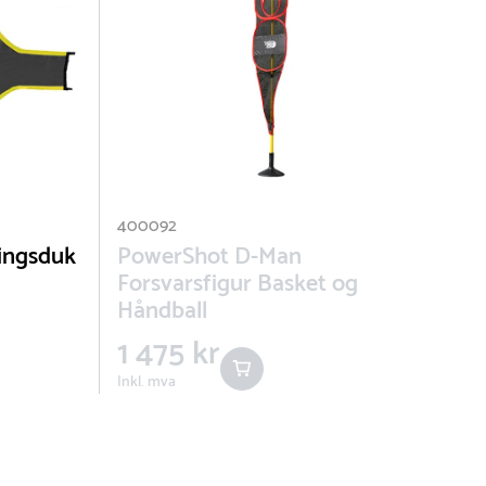
400092
ingsduk
PowerShot D-Man
Forsvarsfigur Basket og
Håndball
1 475 kr
Inkl. mva