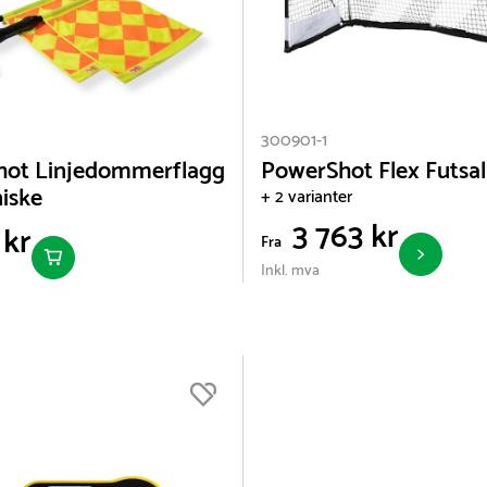
300901-1
hot Linjedommerflagg
PowerShot Flex Futsa
niske
+ 2 varianter
3 763 kr
 kr
Fra
Inkl. mva