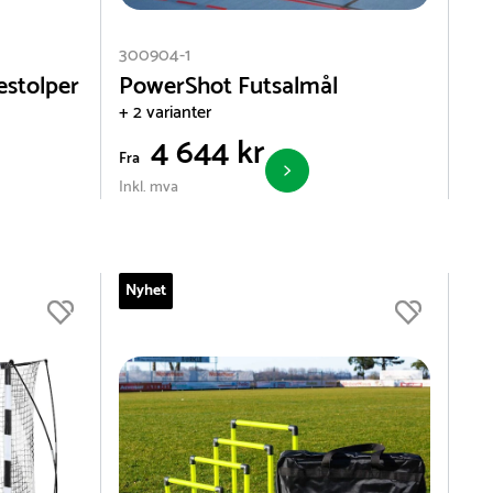
300904-1
estolper
PowerShot Futsalmål
+ 2 varianter
4 644 kr
Fra
Inkl. mva
Nyhet