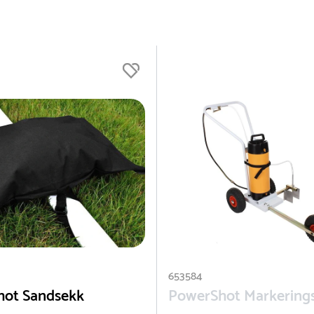
653584
hot Sandsekk
PowerShot Markering