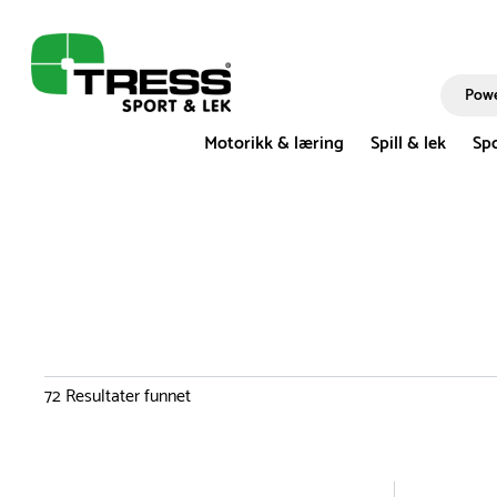
Motorikk & læring
Spill & lek
Spo
72
Resultater funnet
Du er nå øverst på listen