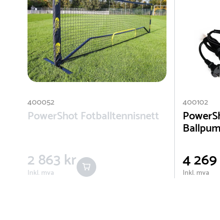
400052
400102
PowerShot Fotballtennisnett
PowerSh
Ballpu
2 863 kr
4 269
Inkl. mva
Inkl. mva