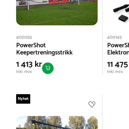
400055
400145
PowerShot
PowerS
Keepertreningsstrikk
Elektro
1 413 kr
11 475
Inkl. mva
Inkl. mva
Nyhet