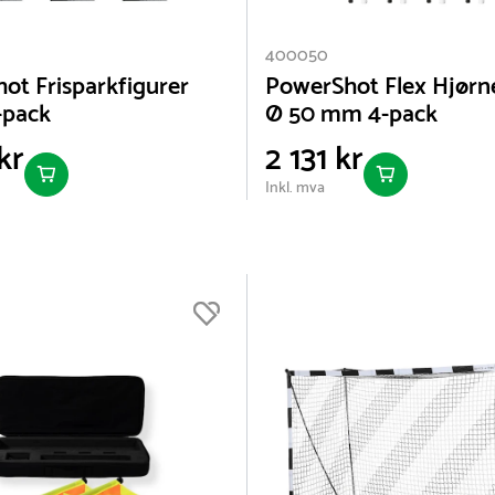
400050
ot Frisparkfigurer
PowerShot Flex Hjørn
-pack
Ø 50 mm 4-pack
kr
2 131 kr
Inkl. mva