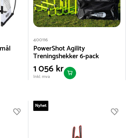
400116
lmål
PowerShot Agility
Treningshekker 6-pack
1 056 kr
Inkl. mva
Nyhet