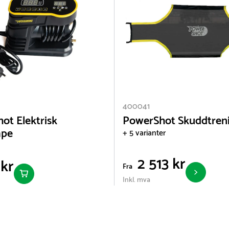
400041
ot Elektrisk
PowerShot Skuddtren
mpe
+ 5 varianter
2 513 kr
 kr
Fra
Inkl. mva