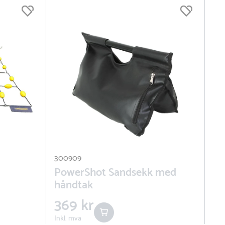
300909
PowerShot Sandsekk med
håndtak
369 kr
Inkl. mva