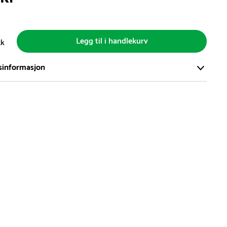
Legg til i handlekurv
tk
sinformasjon
ort og effektivt lager i Skanderborg, Danmark - på ca. 6000
, med mer enn 5000 produkter klare for levering.
d på lagerførte varer er normalt 5-7 virkedager.
d på spesialvarer og bestillingsvarer vil variere. Kontakt gjerne
for å få oppgitt forventet leveringstid.
hvor en vare er i rest, vil vår kundeservice kontakte deg via e-
elefon, med informasjon om forventet leveringstid.