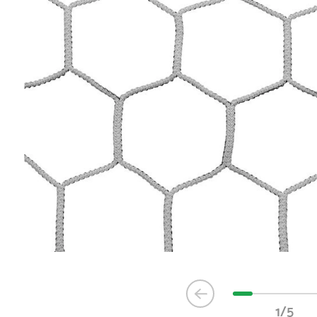
Item
1
1/5
of