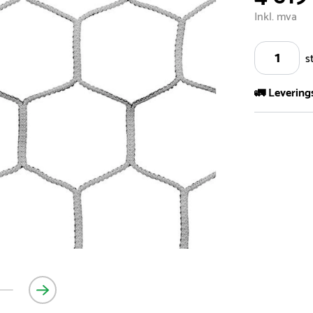
Inkl. mva
s
🚛 Levering
Vi har et st
kvadratmeter
- Leveringsti
- Leveringsti
kundeservice 
- I tilfeller 
post eller t