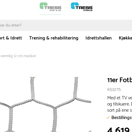
rt & Idrett
Trening & rehabilitering
Idrettshallen
Kjøkk
V-vennlig 12 cm masker
11er Fot
653275
Med et TV ve
og tilskuere.
sort på ene 
Bestilling
4 619