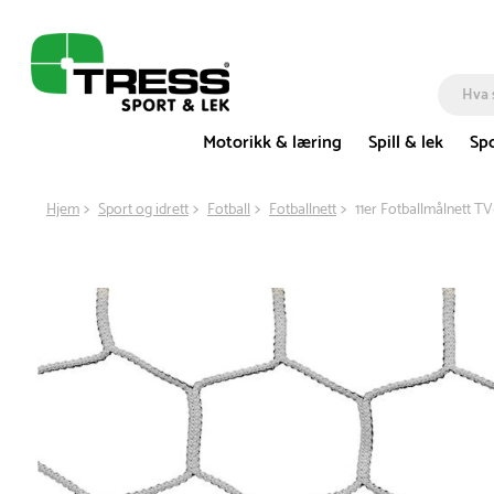
Motorikk & læring
Spill & lek
Spo
Hjem
Sport og idrett
Fotball
Fotballnett
11er Fotballmålnett T