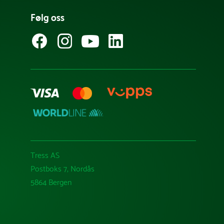
Følg oss
Tress AS
Postboks 7, Nordås
5864 Bergen