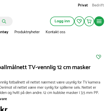
Privat
Bedrift
Logg inn
entøy
Produktnyheter
Kontakt oss
ballmålnett TV-vennlig 12 cm masker
nnlig fotballnett vil nettet nærmest være usynlig for TV kamera
 Derimot vil nettet være mer synlig for spillerne selv. Nettet er
siden og hvitt på den andre. 12 cm kubiske masker i 3,5 mm PP.
svare
 kr