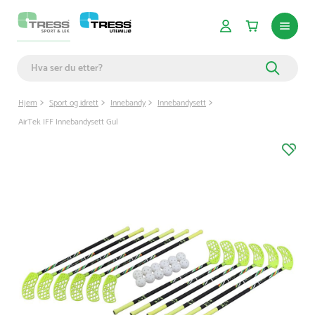
Hjem
Sport og idrett
Innebandy
Innebandysett
AirTek IFF Innebandysett Gul