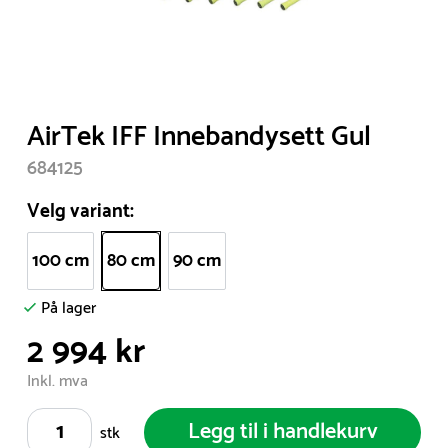
Item
AirTek IFF Innebandysett Gul
1
684125
of
1
Velg variant:
100 cm
80 cm
90 cm
På lager
2 994 kr
Inkl. mva
Legg til i handlekurv
stk