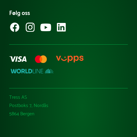
Referanseprosjekt
Følg oss
Guider & tips
Kataloger
Varemerker
Tress AS
Postboks 7, Nordås
5864 Bergen