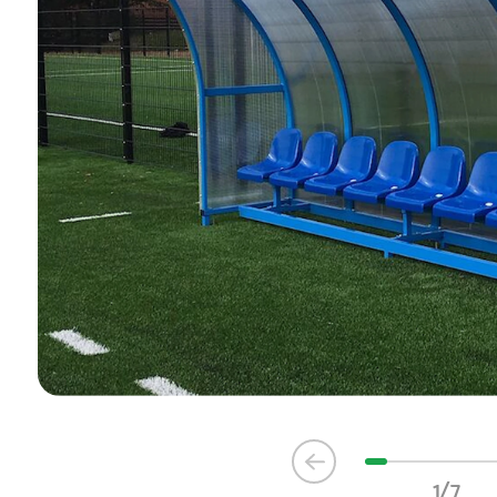
Item
1
1/7
of