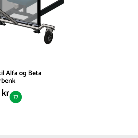
til Alfa og Beta
rbenk
 kr