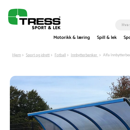
Motorikk & læring
Spill & lek
Spo
Hjem
Sport og idrett
Fotball
Innbytterbenker
Alfa Innbytterb