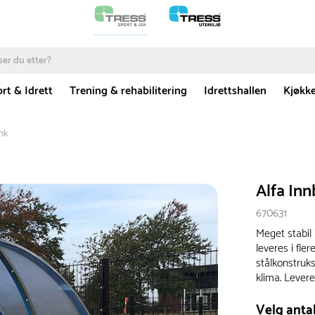
rt & Idrett
Trening & rehabilitering
Idrettshallen
Kjøkk
enk
Alfa In
670631
Meget stabil
leveres i fle
stålkonstruk
klima. Levere
Velg antal