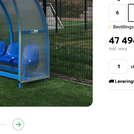
6
Bestilling
47 49
Inkl. mva
s
🚛 Levering
Vi har et st
kvadratmeter
- Leveringsti
- Leveringsti