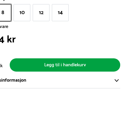
8
10
12
14
svare
4 kr
Legg til i handlekurv
tk
sinformasjon
ort og effektivt lager i Skanderborg, Danmark - på ca. 6000
, med mer enn 5000 produkter klare for levering.
d på lagerførte varer er normalt 5-7 virkedager.
d på spesialvarer og bestillingsvarer vil variere. Kontakt gjerne