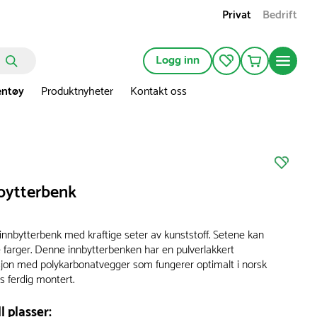
Privat
Bedrift
Logg inn
entøy
Produktnyheter
Kontakt oss
nbytterbenk
 innbytterbenk med kraftige seter av kunststoff. Setene kan
re farger. Denne innbytterbenken har en pulverlakkert
sjon med polykarbonatvegger som fungerer optimalt i norsk
s ferdig montert.
l plasser: