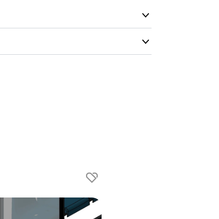
kundeservice 
- I tilfeller 
post eller t
oner
Benkdimensjoner
er :
8
Setehøyde :
45 cm
Høyde ryggstøtte :
32
cm