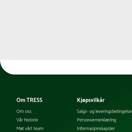
Om TRESS
Kjøpsvilkår
Om oss
Salgs- og leveringsbetingelse
Vår historie
Personvernerklæring
Møt vårt team
Informasjonskapsler