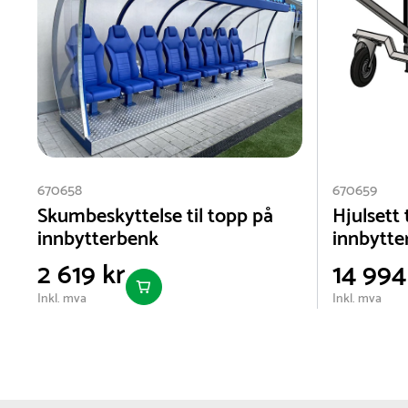
670658
670659
Skumbeskyttelse til topp på
Hjulsett 
innbytterbenk
innbytte
2 619 kr
14 994
Inkl. mva
Inkl. mva