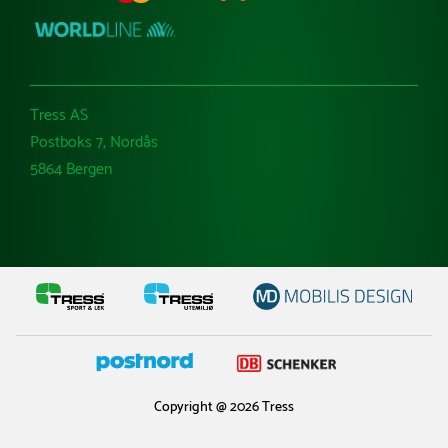
Tress AS
Postboks 7, Nordås
5864 Bergen
Copyright @ 2026 Tress