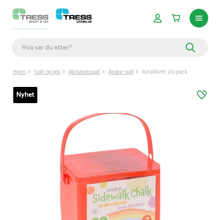
Hjem
Spill og lek
Aktivitetsspill
Andre spill
Asfaltkritt 20-pack
Nyhet