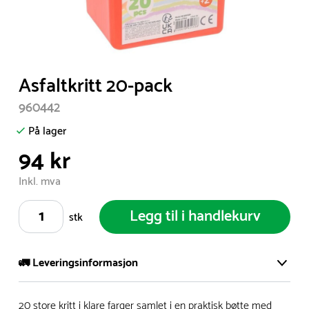
Item
Asfaltkritt 20-pack
1
960442
of
1
På lager
94 kr
Inkl. mva
Legg til i handlekurv
stk
🚛 Leveringsinformasjon
Vi har et stort og effektivt lager i Skanderborg, Danmark -
20 store kritt i klare farger samlet i en praktisk bøtte med