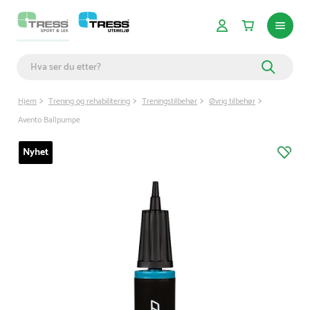
Hjem
Trening og rehabilitering
Treningstilbehør
Øvrig tilbehør
Avento Ballpumpe
Nyhet