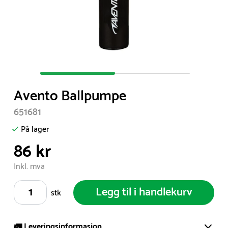
Item
1
Avento Ballpumpe
of
2
651681
På lager
86 kr
Inkl. mva
Legg til i handlekurv
stk
🚛 Leveringsinformasjon