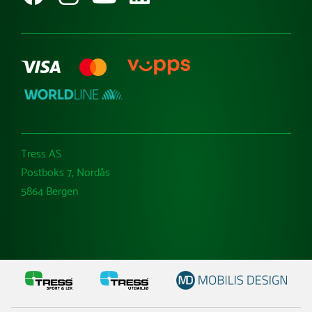
Varemerker
Tress AS
Postboks 7, Nordås
5864 Bergen