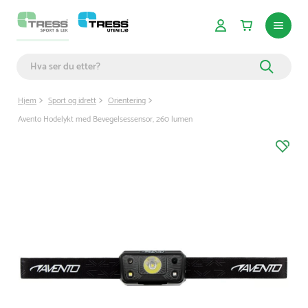
Hjem
Sport og idrett
Orientering
Avento Hodelykt med Bevegelsessensor, 260 lumen