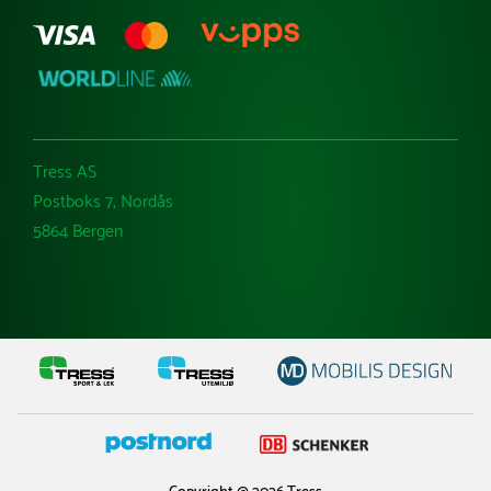
Tress AS
Postboks 7, Nordås
5864 Bergen