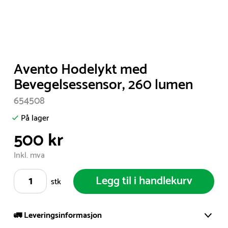
Item
Avento Hodelykt med
1
Bevegelsessensor, 260 lumen
of
654508
1
På lager
500 kr
Inkl. mva
Legg til i handlekurv
stk
🚛 Leveringsinformasjon