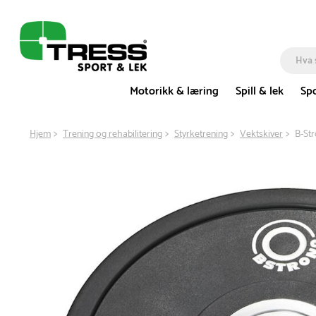
Motorikk & læring
Spill & lek
Spo
Hjem
Trening og rehabilitering
Styrketrening
Vektskiver
B-St