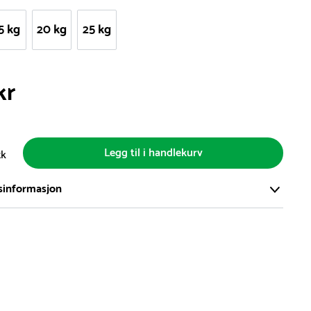
5 kg
20 kg
25 kg
kr
Legg til i handlekurv
tk
sinformasjon
ort og effektivt lager i Skanderborg, Danmark - på ca. 6000
, med mer enn 5000 produkter klare for levering.
d på lagerførte varer er normalt 5-7 virkedager.
d på spesialvarer og bestillingsvarer vil variere. Kontakt gjerne