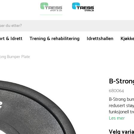
rt & Idrett
Trening & rehabilitering
Idrettshallen
Kjøkk
rong Bumper Plate
B-Stron
680064
B-Strong bump
redusert stø
funksjonell tr
Les mer
Velg varia