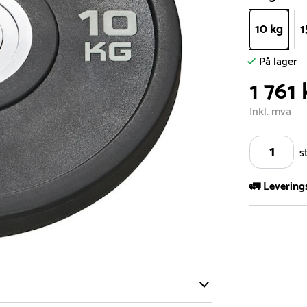
10 kg
1
På lager
1 761 
Inkl. mva
s
🚛 Levering
Vi har et st
kvadratmeter
- Leveringsti
- Leveringsti