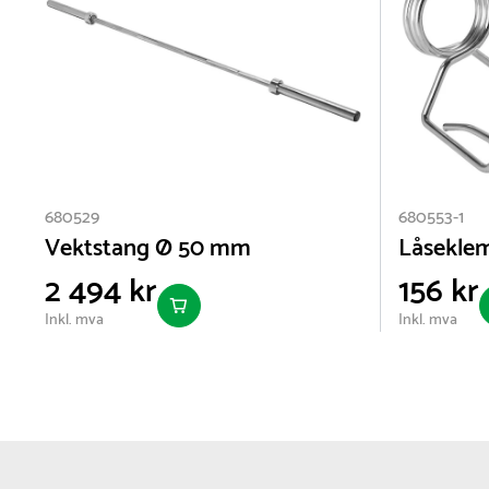
680529
680553-1
Vektstang Ø 50 mm
Låsekle
2 494 kr
156 kr
Inkl. mva
Inkl. mva