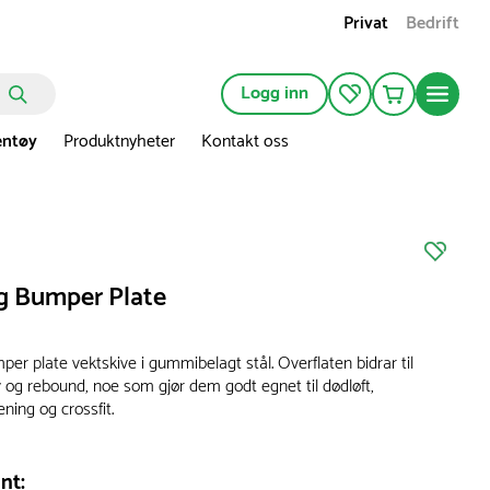
Privat
Bedrift
Logg inn
entøy
Produktnyheter
Kontakt oss
g Bumper Plate
er plate vektskive i gummibelagt stål. Overflaten bidrar til
y og rebound, noe som gjør dem godt egnet til dødløft,
ening og crossfit.
nt: