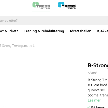
rt & Idrett
Trening & rehabilitering
Idrettshallen
Kjøkk
B-Strong Treningsmatte L
B-Stron
681118
B-Strong Tre
100 cm bred 
gulvøvelser.
optimal tren
Les mer
På lager