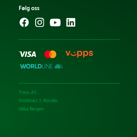
Følg oss
Tress AS
Postboks 7, Nordås
5864 Bergen