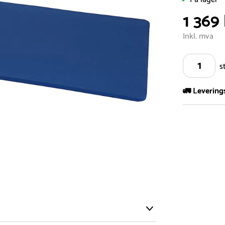
1 369 
Inkl. mva
s
🚛 Levering
Vi har et st
kvadratmeter
- Leveringsti
- Leveringsti
kundeservice 
- I tilfeller 
post eller t