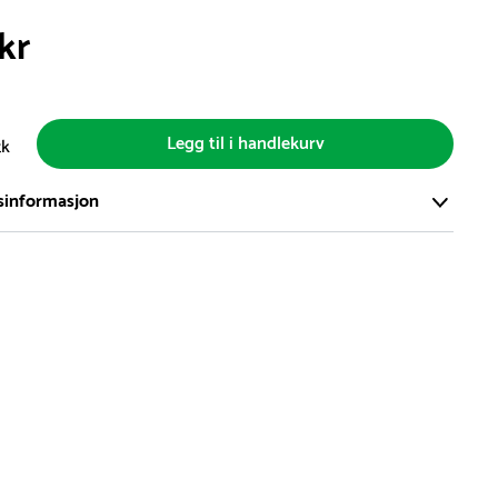
kr
Legg til i handlekurv
tk
sinformasjon
ort og effektivt lager i Skanderborg, Danmark - på ca. 6000
, med mer enn 5000 produkter klare for levering.
d på lagerførte varer er normalt 5-7 virkedager.
d på spesialvarer og bestillingsvarer vil variere. Kontakt gjerne
for å få oppgitt forventet leveringstid.
hvor en vare er i rest, vil vår kundeservice kontakte deg via e-
elefon, med informasjon om forventet leveringstid.