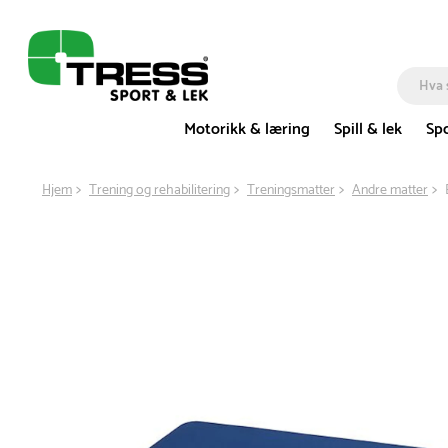
Motorikk & læring
Spill & lek
Spo
Hjem
Trening og rehabilitering
Treningsmatter
Andre matter