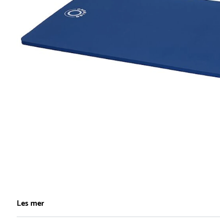
Item
1
Les mer
of