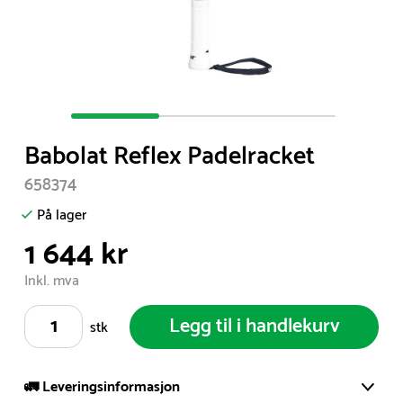
Item
1
Babolat Reflex Padelracket
of
3
658374
På lager
1 644 kr
Inkl. mva
Legg til i handlekurv
stk
🚛 Leveringsinformasjon