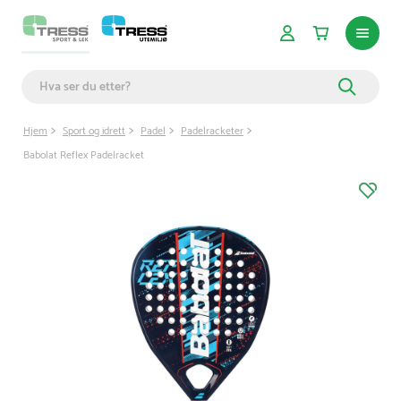
Hjem
Sport og idrett
Padel
Padelracketer
Babolat Reflex Padelracket