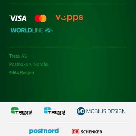
Tress AS
Postboks 7, Nordås
5864 Bergen