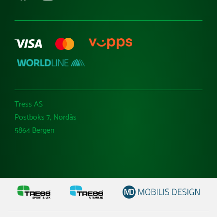
Varemerker
Tress AS
Postboks 7, Nordås
5864 Bergen