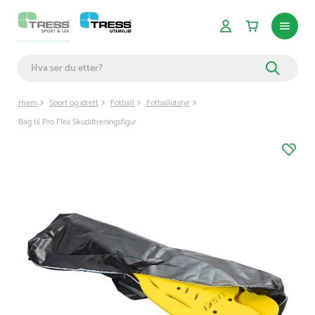
Hjem
Sport og idrett
Fotball
Fotballutstyr
Bag til Pro Flex Skuddtreningsfigur