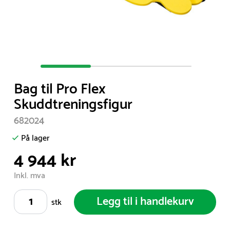
Item
1
Bag til Pro Flex
of
Skuddtreningsfigur
3
682024
På lager
4 944 kr
Inkl. mva
Legg til i handlekurv
stk