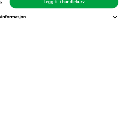
Legg til i handlekurv
tk
sinformasjon
ort og effektivt lager i Skanderborg, Danmark - på ca. 6000
, med mer enn 5000 produkter klare for levering.
d på lagerførte varer er normalt 5-7 virkedager.
d på spesialvarer og bestillingsvarer vil variere. Kontakt gjerne
for å få oppgitt forventet leveringstid.
hvor en vare er i rest, vil vår kundeservice kontakte deg via e-
elefon, med informasjon om forventet leveringstid.