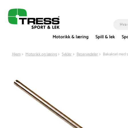
Motorikk & læring
Spill & lek
Spo
Hjem
Motorikk og læring
Sykler
Reservedeler
Bakaksel med s