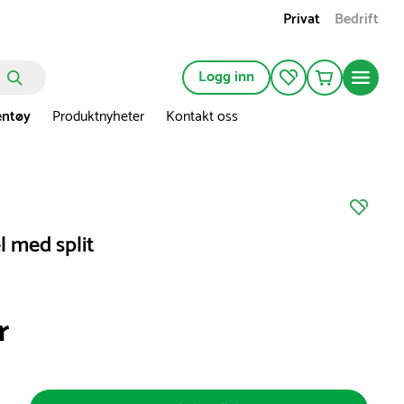
Privat
Bedrift
Logg inn
entøy
Produktnyheter
Kontakt oss
l med split
r