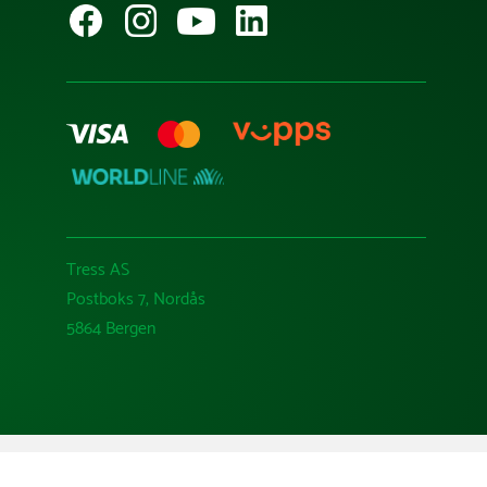
Tress AS
Postboks 7, Nordås
5864 Bergen