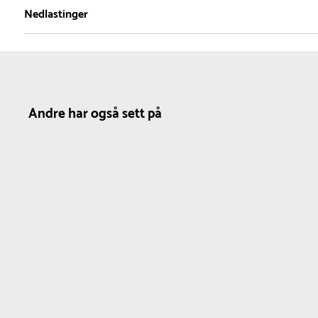
1
Nedlastinger
Nettovekt
0.4 kg
Produktdatablad
Andre har også sett på