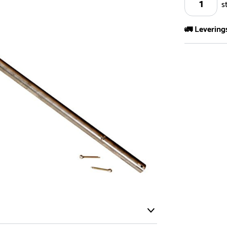
s
🚛 Levering
Vi har et st
kvadratmeter
- Leveringsti
- Leveringsti
kundeservice 
- I tilfeller 
post eller t