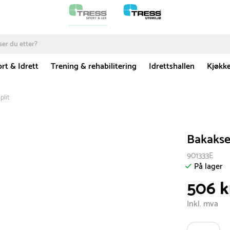
rt & Idrett
Trening & rehabilitering
Idrettshallen
Kjøkk
plit
Bakakse
901333E
På lager
506 k
Inkl. mva