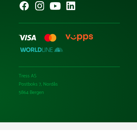
Tress AS
Postboks 7, Nordås
5864 Bergen