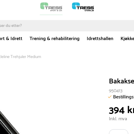
rt & Idrett
Trening & rehabilitering
Idrettshallen
Kjøkk
rcleline Trehjuler Medium
Bakaksel
950413
Bestilling
394 k
Inkl. mva