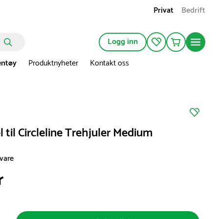
Privat
Bedrift
Logg inn
entøy
Produktnyheter
Kontakt oss
 til Circleline Trehjuler Medium
svare
r