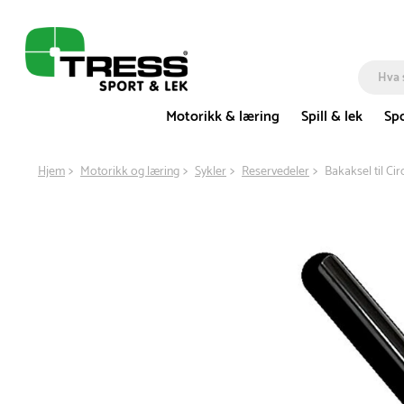
Motorikk & læring
Spill & lek
Spo
Hjem
Motorikk og læring
Sykler
Reservedeler
Bakaksel til Ci