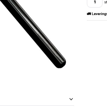
s
🚛 Levering
Vi har et st
kvadratmeter
- Leveringsti
- Leveringsti
kundeservice 
- I tilfeller 
post eller t