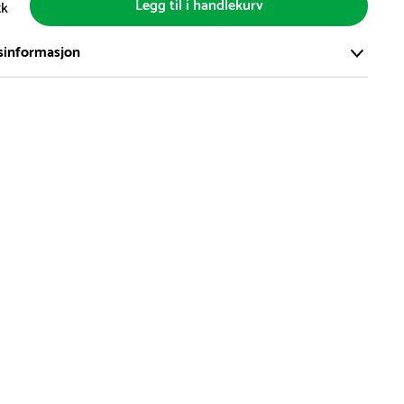
Legg til i handlekurv
tk
sinformasjon
ort og effektivt lager i Skanderborg, Danmark - på ca. 6000
, med mer enn 5000 produkter klare for levering.
d på lagerførte varer er normalt 5-7 virkedager.
d på spesialvarer og bestillingsvarer vil variere. Kontakt gjerne
for å få oppgitt forventet leveringstid.
hvor en vare er i rest, vil vår kundeservice kontakte deg via e-
elefon, med informasjon om forventet leveringstid.