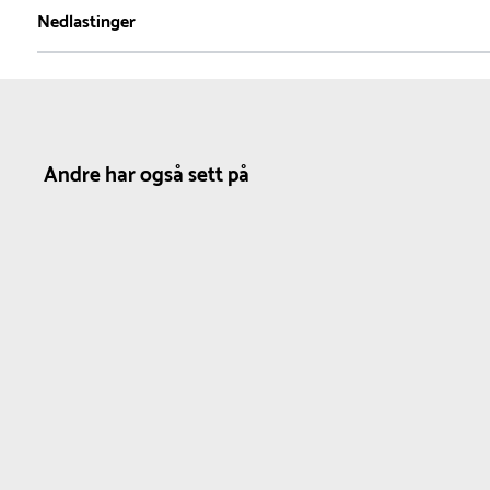
1
Nedlastinger
Serie
Materiale
Nettovekt
Circleline
Stål
0.5 kg
Produktdatablad
Andre har også sett på