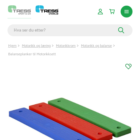
Hjem
Motorikk og læring
Motorikkrom
Motorikk og balanse
Balanseplanker til Motorikksett