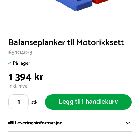
Item
Balanseplanker til Motorikksett
1
657040-3
of
1
På lager
1 394 kr
Inkl. mva
Legg til i handlekurv
stk
🚛 Leveringsinformasjon