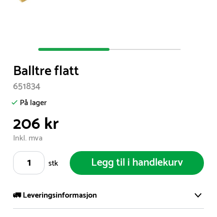
Item
1
Balltre flatt
of
2
651834
På lager
206 kr
Inkl. mva
Legg til i handlekurv
stk
🚛 Leveringsinformasjon