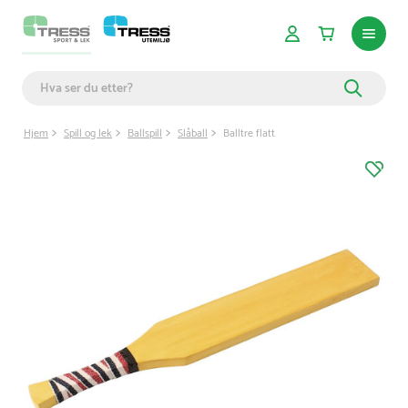
Hjem
Spill og lek
Ballspill
Slåball
Balltre flatt