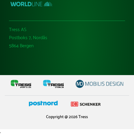
Tress AS
Postboks 7, Nordås
5864 Bergen
Copyright @ 2026 Tress
;