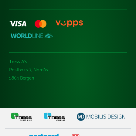
Tress AS
Postboks 7, Nordås
5864 Bergen