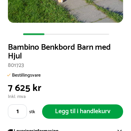
Item
1
Bambino Benkbord Barn med
of
Hjul
4
801723
Bestillingsvare
7 625 kr
Inkl. mva
Legg til i handlekurv
stk