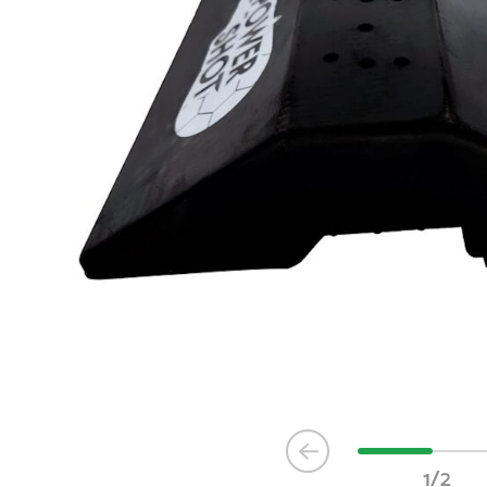
Item
1
1/2
of