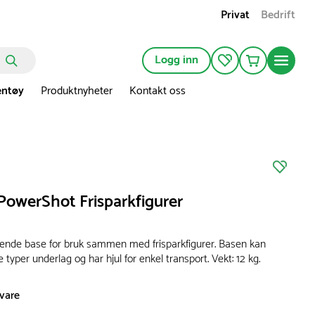
Privat
Bedrift
Logg inn
entøy
Produktnyheter
Kontakt oss
 PowerShot Frisparkfigurer
erende base for bruk sammen med frisparkfigurer. Basen kan
e typer underlag og har hjul for enkel transport. Vekt: 12 kg.
svare