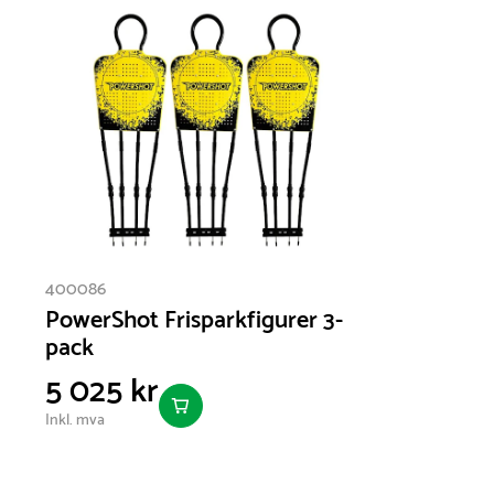
400086
PowerShot Frisparkfigurer 3-
pack
5 025 kr
Inkl. mva