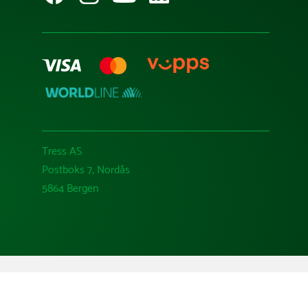
Tress AS
Postboks 7, Nordås
5864 Bergen