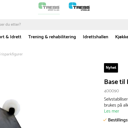
rt & Idrett
Trening & rehabilitering
Idrettshallen
Kjøkk
risparkfigurer
Nyhet
Base til
400090
Selvstabilis
brukes på all
Les mer
Bestilling