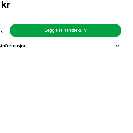
 kr
Legg til i handlekurv
tk
sinformasjon
ort og effektivt lager i Skanderborg, Danmark - på ca. 6000
, med mer enn 5000 produkter klare for levering.
d på lagerførte varer er normalt 5-7 virkedager.
d på spesialvarer og bestillingsvarer vil variere. Kontakt gjerne
for å få oppgitt forventet leveringstid.
hvor en vare er i rest, vil vår kundeservice kontakte deg via e-
elefon, med informasjon om forventet leveringstid.