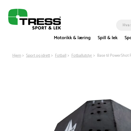
Motorikk & læring
Spill & lek
Spo
Hjem
Sport og idrett
Fotball
Fotballutstyr
Base til PowerShot F