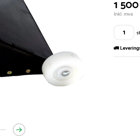
1 500
Inkl. mva
s
🚛 Levering
Vi har et st
kvadratmeter
- Leveringsti
- Leveringsti
kundeservice 
- I tilfeller 
post eller t