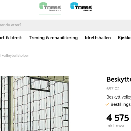
rt & Idrett
Trening & rehabilitering
Idrettshallen
Kjøkk
l volleyballstolper
Beskytte
653102
Beskytt volle
Bestilling
4 575
Inkl. mva