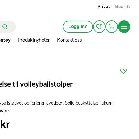
Privat
Bedrift
Logg inn
entøy
Produktnyheter
Kontakt oss
lse til volleyballstolper
yballstativet og forleng levetiden. Solid beskyttelse i skum.
svare
 kr