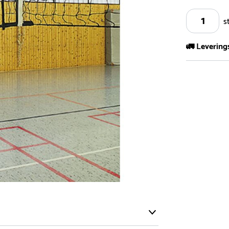
s
🚛 Levering
Vi har et st
kvadratmeter
- Leveringsti
- Leveringsti
kundeservice 
- I tilfeller 
post eller t