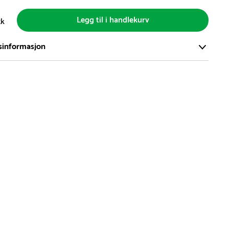
Legg til i handlekurv
tk
sinformasjon
ort og effektivt lager i Skanderborg, Danmark - på ca. 6000
, med mer enn 5000 produkter klare for levering.
d på lagerførte varer er normalt 5-7 virkedager.
d på spesialvarer og bestillingsvarer vil variere. Kontakt gjerne
for å få oppgitt forventet leveringstid.
hvor en vare er i rest, vil vår kundeservice kontakte deg via e-
elefon, med informasjon om forventet leveringstid.