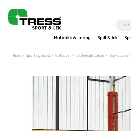
Motorikk & læring
Spill & lek
Spo
Hjem
Sport og idrett
Volleyball
Volleyballstolper
Beskyttelse ti