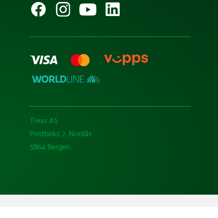
Tress AS
Postboks 7, Nordås
5864 Bergen