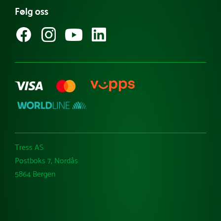
Følg oss
Guider & tips
Kataloger
Varemerker
Tress AS
Postboks 7, Nordås
5864 Bergen