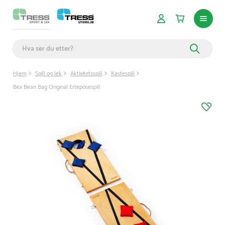
Hjem
Spill og lek
Aktivitetsspill
Kastespill
Bex Bean Bag Original Erteposespill