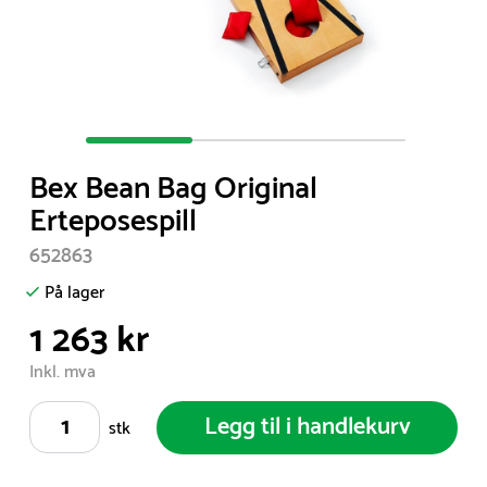
Item
1
Bex Bean Bag Original
of
Erteposespill
3
652863
På lager
1 263 kr
Inkl. mva
Legg til i handlekurv
stk