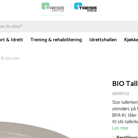
rt & Idrett
Trening & rehabilitering
Idrettshallen
Kjøkk
e Ø 250 mm
BIO Tal
4599723
Stor tallerke
utendørs på 
BPA-fri, tål
10 stk tallerk
Les mer
Bestilling