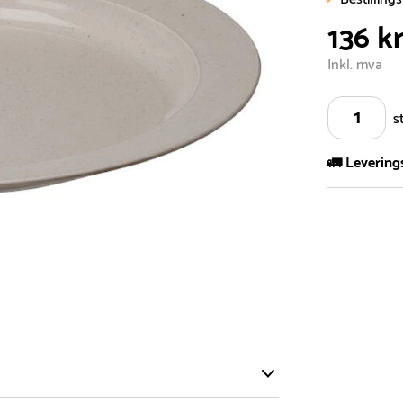
136 k
Inkl. mva
s
🚛 Levering
Vi har et st
kvadratmeter
- Leveringsti
- Leveringsti
kundeservice 
- I tilfeller 
post eller t