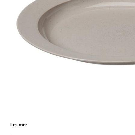
Item
1
Les mer
of