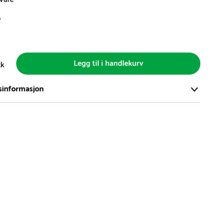
r
Legg til i handlekurv
tk
sinformasjon
ort og effektivt lager i Skanderborg, Danmark - på ca. 6000
, med mer enn 5000 produkter klare for levering.
d på lagerførte varer er normalt 5-7 virkedager.
d på spesialvarer og bestillingsvarer vil variere. Kontakt gjerne
for å få oppgitt forventet leveringstid.
hvor en vare er i rest, vil vår kundeservice kontakte deg via e-
elefon, med informasjon om forventet leveringstid.