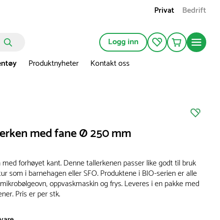
Privat
Bedrift
Logg inn
entøy
Produktnyheter
Kontakt oss
lerken med fane Ø 250 mm
n med forhøyet kant. Denne tallerkenen passer like godt til bruk
tur som i barnehagen eller SFO. Produktene i BIO-serien er alle
er mikrobølgeovn, oppvaskmaskin og frys. Leveres i en pakke med
ener. Pris er per stk.
svare