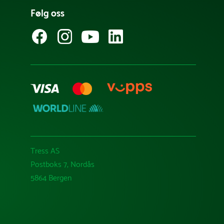
Følg oss
Tress AS
Postboks 7, Nordås
5864 Bergen