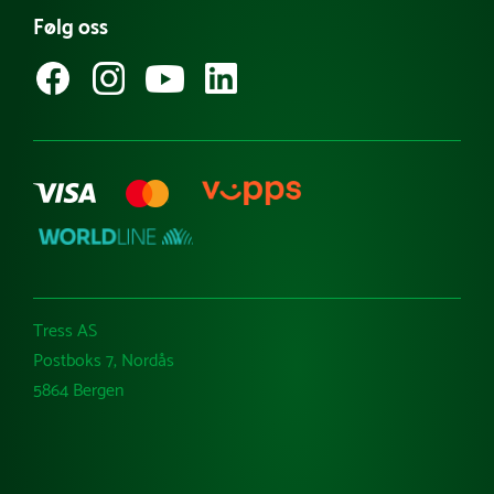
Følg oss
Guider & tips
Kataloger
Varemerker
Tress AS
Postboks 7, Nordås
5864 Bergen