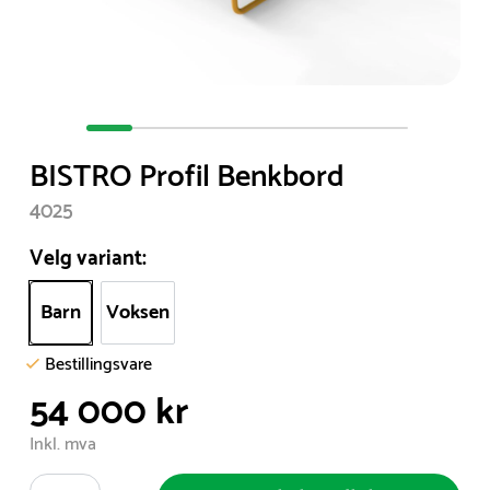
Item
1
BISTRO Profil Benkbord
of
7
4025
Velg variant:
Barn
Voksen
Bestillingsvare
54 000 kr
Inkl. mva