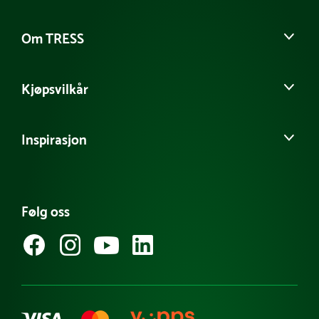
Om TRESS
Om oss
Kjøpsvilkår
Vår historie
Møt vårt team
Salgs- og leveringsbetingelser
Kontakt kundeservice
Inspirasjon
Personvernerklæring
Tilgjengelighetserklæring
Informasjonskapsler
Produktnyheter
FAQ - Ofte stilte spørsmål
Referanseprosjekt
Følg oss
Guider & tips
Kataloger
Varemerker