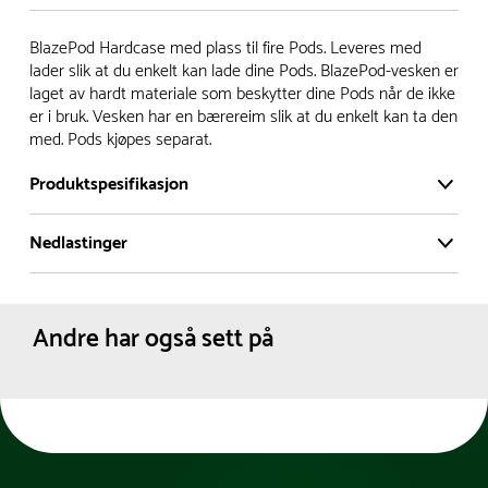
Vi har et stort og effektivt lager i Skanderborg, Danmark -
BlazePod Hardcase med plass til fire Pods. Leveres med
på ca. 6000 kvadratmeter, med mer enn 5000 produkter
lader slik at du enkelt kan lade dine Pods. BlazePod-vesken er
laget av hardt materiale som beskytter dine Pods når de ikke
klare for levering.
er i bruk. Vesken har en bærereim slik at du enkelt kan ta den
med. Pods kjøpes separat.
- Leveringstid på lagerførte varer er normalt 5-7 virkedager.
- Leveringstid på spesialvarer og bestillingsvarer vil variere.
Produktspesifikasjon
Kontakt gjerne kundeservice for å få oppgitt forventet
leveringstid.
Nedlastinger
Materiale:
Plast
- I tilfeller hvor en vare er i rest, vil vår kundeservice
Gummi
Produktdatablad
kontakte deg via e-post eller telefon, med informasjon om
Nylon
Modell:
Innendørs
forventet leveringstid.
Andre har også sett på
Utendørs
Nettovekt:
0.3 kg