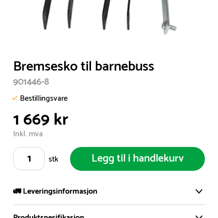
Item
Bremsesko til barnebuss
1
901446-8
of
1
Bestillingsvare
1 669 kr
Inkl. mva
Legg til i handlekurv
stk
🚛 Leveringsinformasjon
Produktspesifikasjon