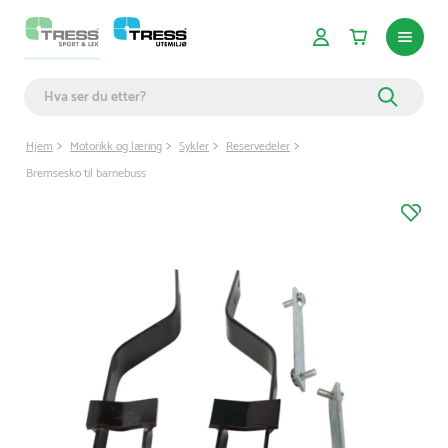
Hjem
Motorikk og læring
Sykler
Reservedeler
Bremsesko til barnebuss