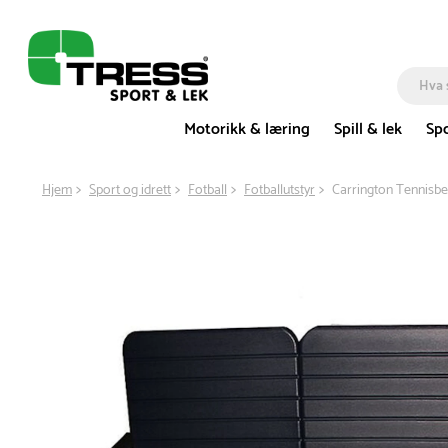
Motorikk & læring
Spill & lek
Spo
Hjem
Sport og idrett
Fotball
Fotballutstyr
Carrington Tennisb