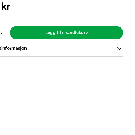
 kr
Legg til i handlekurv
tk
sinformasjon
ort og effektivt lager i Skanderborg, Danmark - på ca. 6000
, med mer enn 5000 produkter klare for levering.
d på lagerførte varer er normalt 5-7 virkedager.
d på spesialvarer og bestillingsvarer vil variere. Kontakt gjerne
for å få oppgitt forventet leveringstid.
hvor en vare er i rest, vil vår kundeservice kontakte deg via e-
elefon, med informasjon om forventet leveringstid.