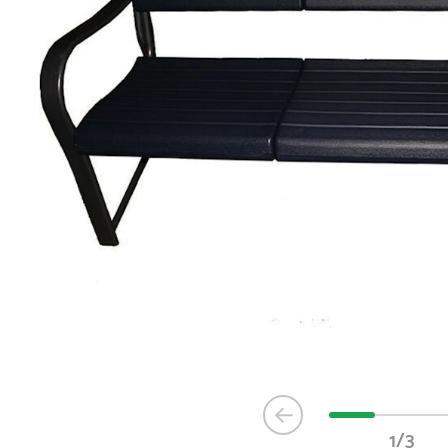
Item
1
1/3
of