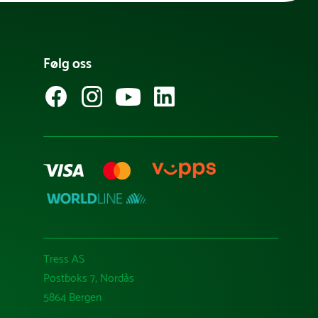
Følg oss
Tress AS
Postboks 7, Nordås
5864 Bergen