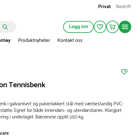
Privat
Bedrift
Logg inn
entøy
Produktnyheter
Kontakt oss
ton Tennisbenk
benk i galvanisert og pulverlakkert stål med værbestandig PVC-
støtte. Egnet for både innendørs- og utendørsbaner. Klargjort
ring i underlaget. Bæreevne opptil 250 kg.
svare