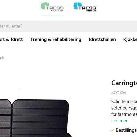
rt & Idrett
Trening & rehabilitering
Idrettshallen
Kjøkk
enk
Carring
400104
Solid tennis
seter og rygg
for fastmonte
Les mer
Bestilling