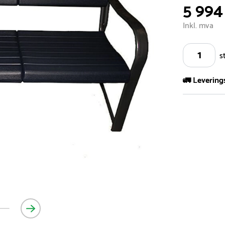
5 994
Inkl. mva
s
🚛 Levering
Vi har et st
kvadratmeter
- Leveringsti
- Leveringsti
kundeservice 
- I tilfeller 
post eller t