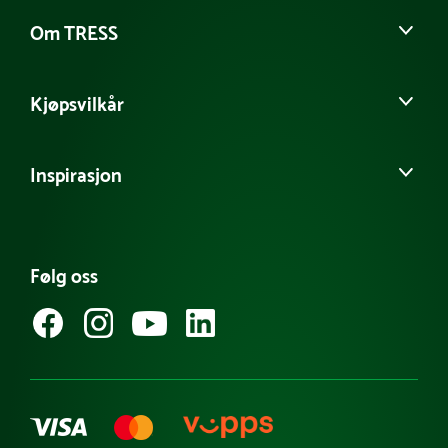
Om TRESS
Om oss
Kjøpsvilkår
Vår historie
Møt vårt team
Salgs- og leveringsbetingelser
Kontakt kundeservice
Inspirasjon
Personvernerklæring
Tilgjengelighetserklæring
Informasjonskapsler
Produktnyheter
FAQ - Ofte stilte spørsmål
Referanseprosjekt
Følg oss
Guider & tips
Kataloger
Varemerker