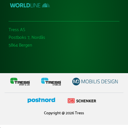
Tress AS
Postboks 7, Nordås
5864 Bergen
Copyright @ 2026 Tress