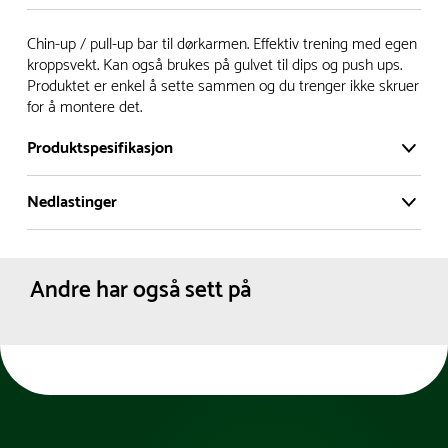
Vi har et stort og effektivt lager i Skanderborg, Danmark -
Chin-up / pull-up bar til dørkarmen. Effektiv trening med egen
på ca. 6000 kvadratmeter, med mer enn 5000 produkter
kroppsvekt. Kan også brukes på gulvet til dips og push ups.
Produktet er enkel å sette sammen og du trenger ikke skruer
klare for levering.
for å montere det.
- Leveringstid på lagerførte varer er normalt 5-7 virkedager.
Produktspesifikasjon
- Leveringstid på spesialvarer og bestillingsvarer vil variere.
Kontakt gjerne kundeservice for å få oppgitt forventet
Nedlastinger
Belastning (maks kg):
100 kg
leveringstid.
Materiale:
Skum
- I tilfeller hvor en vare er i rest, vil vår kundeservice
Produktdatablad
Plast
kontakte deg via e-post eller telefon, med informasjon om
Metall
Andre har også sett på
Pulverlakkert stål
forventet leveringstid.
Leveres:
Umontert
Dimensjoner:
Bredde :
94 cm
Dybde :
32 cm
Høyde :
30 cm
Farge:
Svart
Nettovekt:
2 kg
Belastning (maks kg):
100 kg