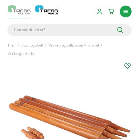
Hjem
Sport og idrett
Racket- og ballidretter
Cricket
Cricketgjerde i tre