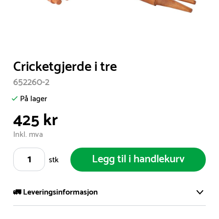
Item
Cricketgjerde i tre
1
652260-2
of
1
På lager
425 kr
Inkl. mva
Legg til i handlekurv
stk
🚛 Leveringsinformasjon