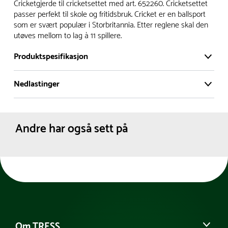
Vi har et stort og effektivt lager i Skanderborg, Danmark -
Cricketgjerde til cricketsettet med art. 652260. Cricketsettet
på ca. 6000 kvadratmeter, med mer enn 5000 produkter
passer perfekt til skole og fritidsbruk. Cricket er en ballsport
som er svært populær i Storbritannia. Etter reglene skal den
klare for levering.
utøves mellom to lag à 11 spillere.
- Leveringstid på lagerførte varer er normalt 5-7 virkedager.
Produktspesifikasjon
- Leveringstid på spesialvarer og bestillingsvarer vil variere.
Kontakt gjerne kundeservice for å få oppgitt forventet
Nedlastinger
Materiale:
Tre
leveringstid.
Farge:
Rød
- I tilfeller hvor en vare er i rest, vil vår kundeservice
Produktdatablad
Nettovekt:
1 kg
kontakte deg via e-post eller telefon, med informasjon om
Andre har også sett på
forventet leveringstid.
Om TRESS