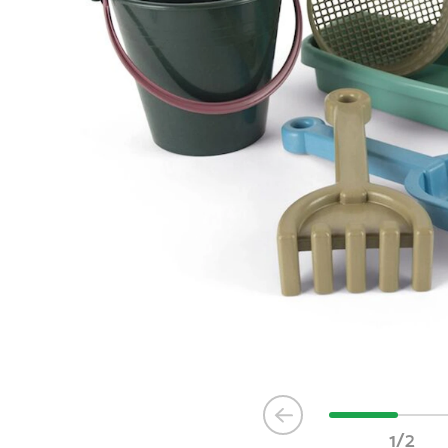
Item
1
1/2
of