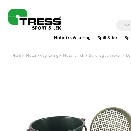
Motorikk & læring
Spill & lek
Spo
Hjem
Motorikk og læring
Motorisk lek
Sand- og vannleker
Da