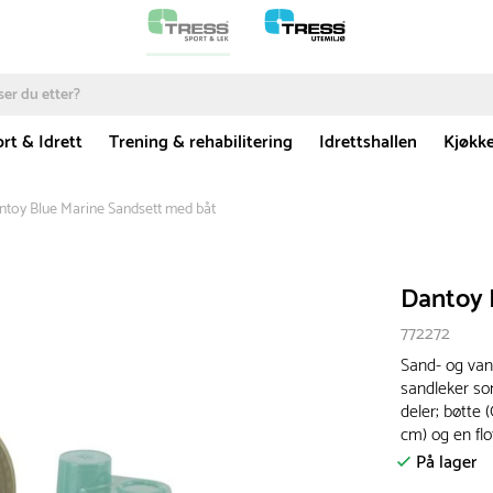
rt & Idrett
Trening & rehabilitering
Idrettshallen
Kjøkk
ntoy Blue Marine Sandsett med båt
Dantoy 
772272
Sand- og van
sandleker som
deler; bøtte (
cm) og en flo
På lager