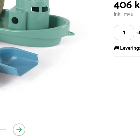
406 k
Inkl. mva
s
🚛 Levering
Vi har et st
kvadratmeter
- Leveringsti
- Leveringsti
kundeservice 
- I tilfeller 
post eller t