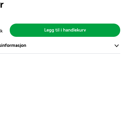
r
Legg til i handlekurv
tk
sinformasjon
ort og effektivt lager i Skanderborg, Danmark - på ca. 6000
, med mer enn 5000 produkter klare for levering.
d på lagerførte varer er normalt 5-7 virkedager.
d på spesialvarer og bestillingsvarer vil variere. Kontakt gjerne
for å få oppgitt forventet leveringstid.
hvor en vare er i rest, vil vår kundeservice kontakte deg via e-
elefon, med informasjon om forventet leveringstid.