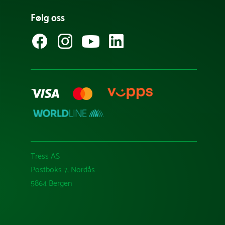
Følg oss
Tress AS
Postboks 7, Nordås
5864 Bergen