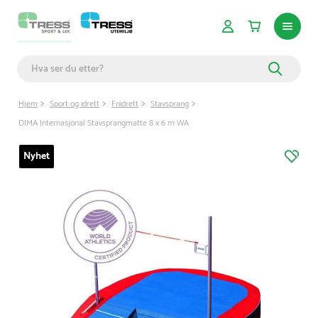
Hjem
Sport og idrett
Friidrett
Stavsprang
DIMA Internasjonal Stavsprangmatte 8 x 6 m WA
Nyhet