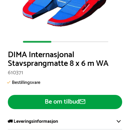
Item
1
DIMA Internasjonal
of
Stavsprangmatte 8 x 6 m WA
3
610371
Bestillingsvare
Be om tilbud
🚛 Leveringsinformasjon