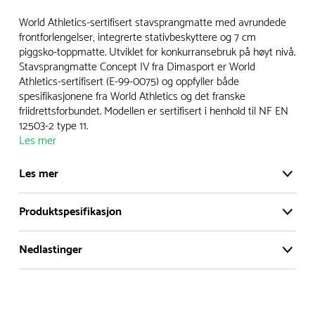
Vi har et stort og effektivt lager i Skanderborg, Danmark -
World Athletics-sertifisert stavsprangmatte med avrundede
på ca. 6000 kvadratmeter, med mer enn 5000 produkter
frontforlengelser, integrerte stativbeskyttere og 7 cm
piggsko-toppmatte. Utviklet for konkurransebruk på høyt nivå.
klare for levering.
Stavsprangmatte Concept IV fra Dimasport er World
Athletics-sertifisert (E-99-0075) og oppfyller både
- Leveringstid på lagerførte varer er normalt 5-7 virkedager.
spesifikasjonene fra World Athletics og det franske
- Leveringstid på spesialvarer og bestillingsvarer vil variere.
friidrettsforbundet. Modellen er sertifisert i henhold til NF EN
Kontakt gjerne kundeservice for å få oppgitt forventet
12503-2 type 11.
Les mer
leveringstid.
- I tilfeller hvor en vare er i rest, vil vår kundeservice
Les mer
kontakte deg via e-post eller telefon, med informasjon om
forventet leveringstid.
Produktspesifikasjon
World Athletics-sertifisert stavsprangmatte med
avrundede frontforlengelser, integrerte
Nedlastinger
stativbeskyttere og 7 cm piggsko-toppmatte.
Forbundsgodkjennels
World Athletics
e:
Utviklet for konkurransebruk på høyt nivå.
Dimensjoner
Produktdatablad
Monteringsveilledning
Lengde :
950 cm
Stavsprangmatte Concept IV fra Dimasport er
sammenklappet:
World Athletics-sertifisert (E-99-0075) og oppfyller
TÜV-sertifisering:
EN 12503-2
både spesifikasjonene fra World Athletics og det