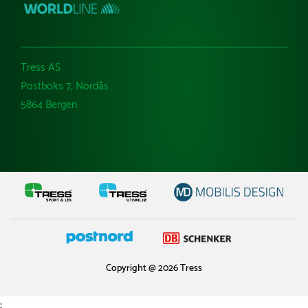
Tress AS
Postboks 7, Nordås
5864 Bergen
Copyright @ 2026 Tress
;