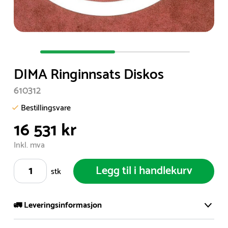
Item
1
DIMA Ringinnsats Diskos
of
2
610312
Bestillingsvare
16 531 kr
Inkl. mva
Legg til i handlekurv
stk
🚛 Leveringsinformasjon