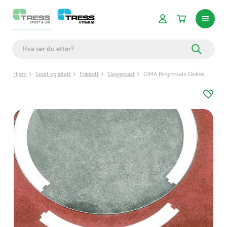
Hjem
Sport og idrett
Friidrett
Sleggekast
DIMA Ringinnsats Diskos