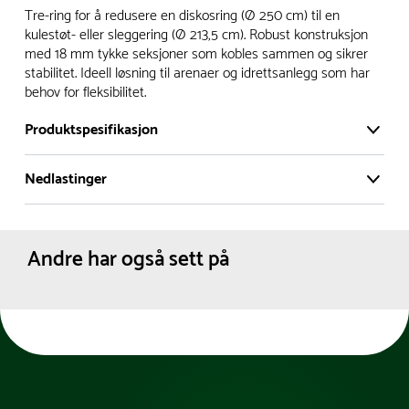
Vi har et stort og effektivt lager i Skanderborg, Danmark -
Tre-ring for å redusere en diskosring (Ø 250 cm) til en
på ca. 6000 kvadratmeter, med mer enn 5000 produkter
kulestøt- eller sleggering (Ø 213,5 cm). Robust konstruksjon
med 18 mm tykke seksjoner som kobles sammen og sikrer
klare for levering.
stabilitet. Ideell løsning til arenaer og idrettsanlegg som har
behov for fleksibilitet.
- Leveringstid på lagerførte varer er normalt 5-7 virkedager.
- Leveringstid på spesialvarer og bestillingsvarer vil variere.
Produktspesifikasjon
Kontakt gjerne kundeservice for å få oppgitt forventet
leveringstid.
Nedlastinger
Materiale:
Tre
- I tilfeller hvor en vare er i rest, vil vår kundeservice
Dimensjoner:
Diameter :
214 cm
Produktdatablad
kontakte deg via e-post eller telefon, med informasjon om
Omkrets :
672 cm
Farge:
Hvit
forventet leveringstid.
Andre har også sett på