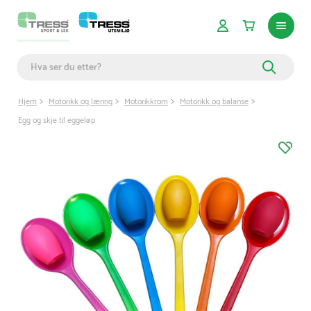
Hjem
Motorikk og læring
Motorikkrom
Motorikk og balanse
Egg og skje til eggeløp