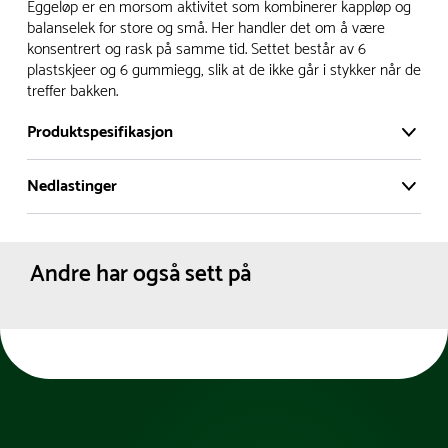
Vi har et stort og effektivt lager i Skanderborg, Danmark -
Eggeløp er en morsom aktivitet som kombinerer kappløp og
på ca. 6000 kvadratmeter, med mer enn 5000 produkter
balanselek for store og små. Her handler det om å være
konsentrert og rask på samme tid. Settet består av 6
klare for levering.
plastskjeer og 6 gummiegg, slik at de ikke går i stykker når de
treffer bakken.
- Leveringstid på lagerførte varer er normalt 5-7 virkedager.
- Leveringstid på spesialvarer og bestillingsvarer vil variere.
Produktspesifikasjon
Kontakt gjerne kundeservice for å få oppgitt forventet
leveringstid.
Nedlastinger
Materiale:
Plast
- I tilfeller hvor en vare er i rest, vil vår kundeservice
Gummi
Produktdatablad
kontakte deg via e-post eller telefon, med informasjon om
Dimensjoner:
Bredde :
7.2 cm
Lengde :
29.8 cm
forventet leveringstid.
Andre har også sett på
Farge:
Forskjellige farger
Modell:
Innendørs
Utendørs
Nettovekt:
0.433 kg