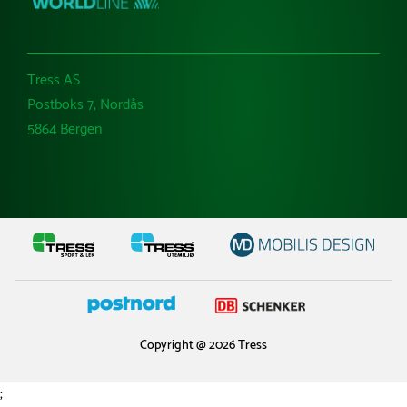
Tress AS
Postboks 7, Nordås
5864 Bergen
Copyright @ 2026 Tress
;