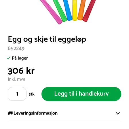
Item
Egg og skje til eggeløp
1
652249
of
1
På lager
306 kr
Inkl. mva
Legg til i handlekurv
stk
🚛 Leveringsinformasjon