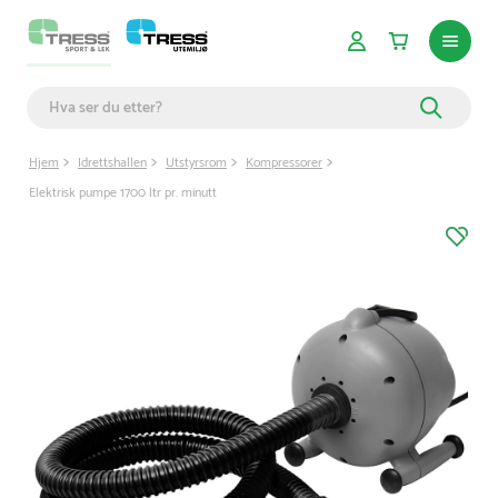
Hjem
Idrettshallen
Utstyrsrom
Kompressorer
Elektrisk pumpe 1700 ltr pr. minutt