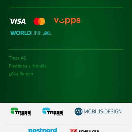
Tress AS
Postboks 7, Nordås
5864 Bergen