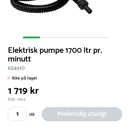
Item
1
Elektrisk pumpe 1700 ltr pr.
of
minutt
5
654910
Ikke på lager
1 719 kr
Inkl. mva
Midlertidig utsolgt
stk