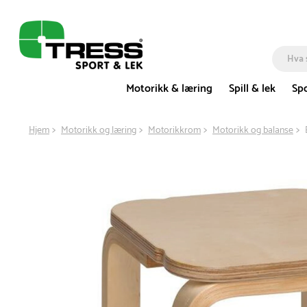
Motorikk & læring
Spill & lek
Spo
Hjem
Motorikk og læring
Motorikkrom
Motorikk og balanse