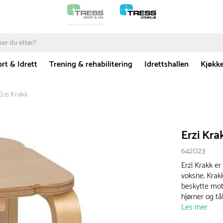
rt & Idrett
Trening & rehabilitering
Idrettshallen
Kjøkk
Erzi Krakk
Erzi Kra
642023
Erzi Krakk er
voksne. Krakk
beskytte mot
hjørner og tå
Les mer