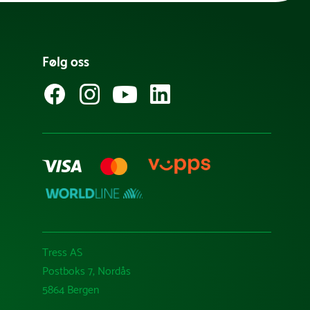
Følg oss
Tress AS
Postboks 7, Nordås
5864 Bergen