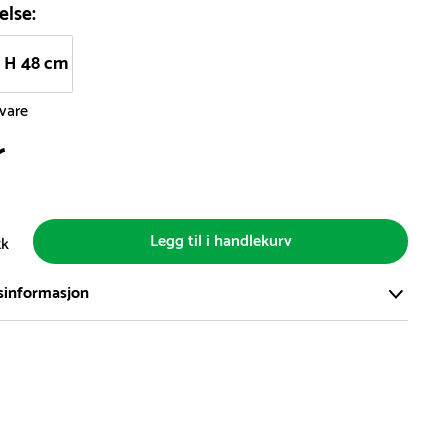
else:
H 48 cm
svare
r
Legg til i handlekurv
tk
sinformasjon
ort og effektivt lager i Skanderborg, Danmark - på ca. 6000
, med mer enn 5000 produkter klare for levering.
d på lagerførte varer er normalt 5-7 virkedager.
d på spesialvarer og bestillingsvarer vil variere. Kontakt gjerne