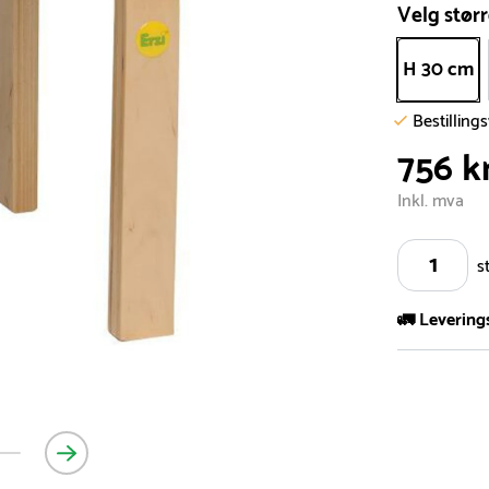
Velg størr
H 30 cm
Bestilling
756 k
Inkl. mva
s
🚛 Levering
Vi har et st
kvadratmeter
- Leveringsti
- Leveringsti