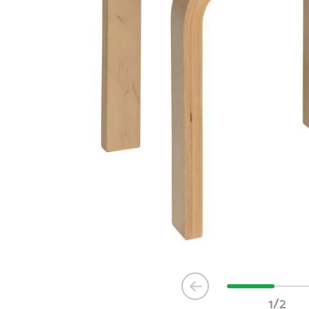
Item
1
1/2
of