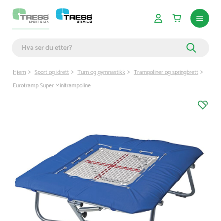
Hjem
Sport og idrett
Turn og gymnastikk
Trampoliner og springbrett
Eurotramp Super Minitrampoline