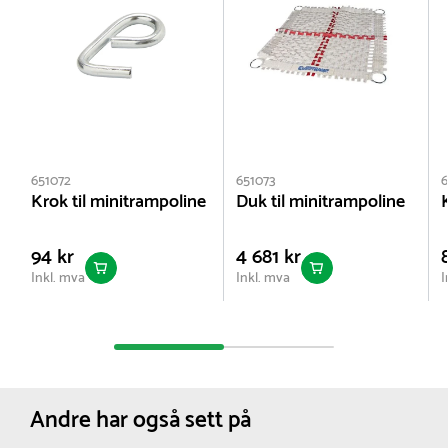
651072
651073
6
Krok til minitrampoline
Duk til minitrampoline
94 kr
4 681 kr
Inkl. mva
Inkl. mva
I
Andre har også sett på