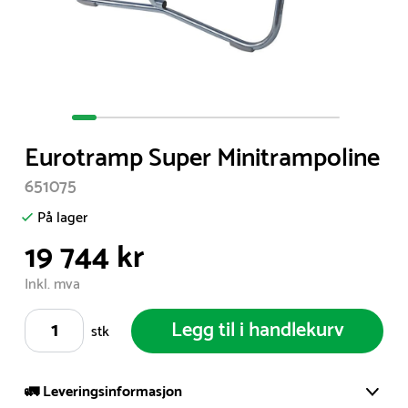
Item
1
Eurotramp Super Minitrampoline
of
11
651075
På lager
19 744 kr
Inkl. mva
Legg til i handlekurv
stk
🚛 Leveringsinformasjon