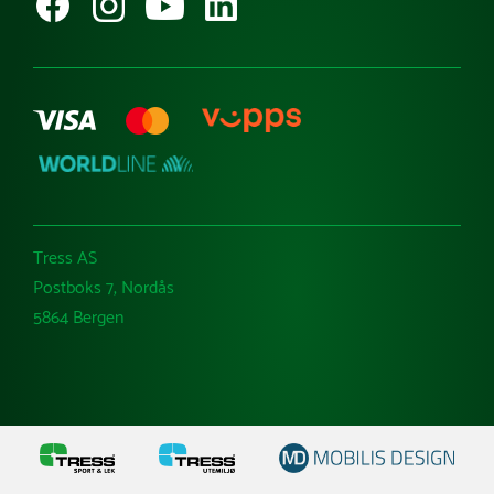
Varemerker
Tress AS
Postboks 7, Nordås
5864 Bergen