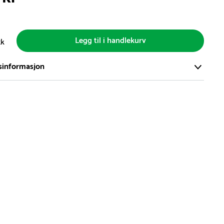
Legg til i handlekurv
tk
sinformasjon
ort og effektivt lager i Skanderborg, Danmark - på ca. 6000
, med mer enn 5000 produkter klare for levering.
d på lagerførte varer er normalt 5-7 virkedager.
d på spesialvarer og bestillingsvarer vil variere. Kontakt gjerne
for å få oppgitt forventet leveringstid.
hvor en vare er i rest, vil vår kundeservice kontakte deg via e-
elefon, med informasjon om forventet leveringstid.