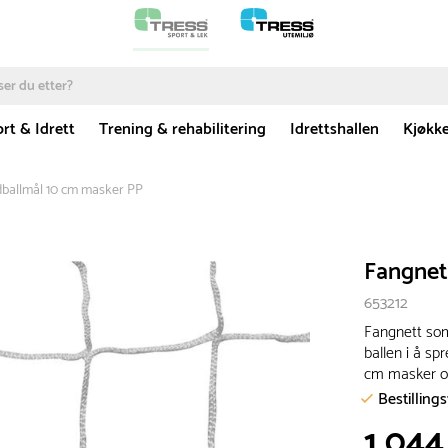
rt & Idrett
Trening & rehabilitering
Idrettshallen
Kjøkk
dballmål 10 cm masker PP
Fangnet
653212
Fangnett som
ballen i å sp
cm masker og
Bestilling
1 044