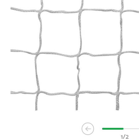
Item
1
1/2
of