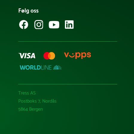
Følg oss
Tress AS
Postboks 7, Nordås
5864 Bergen