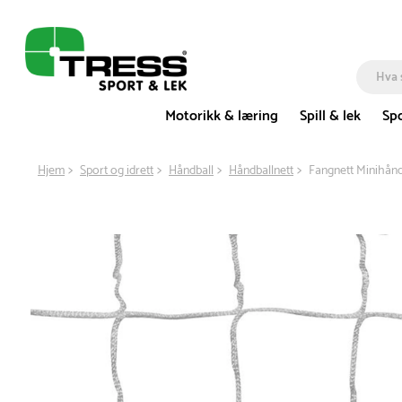
Motorikk & læring
Spill & lek
Spo
Hjem
Sport og idrett
Håndball
Håndballnett
Fangnett Minihån