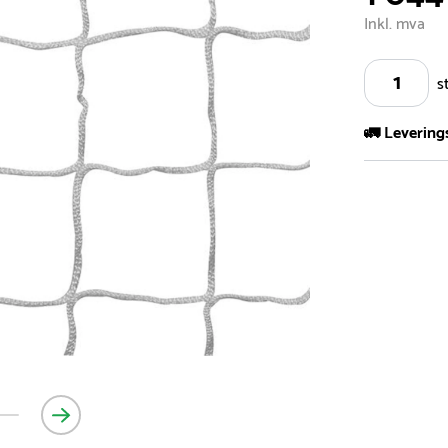
Inkl. mva
s
🚛 Levering
Vi har et st
kvadratmeter
- Leveringsti
- Leveringsti
kundeservice 
- I tilfeller 
post eller t