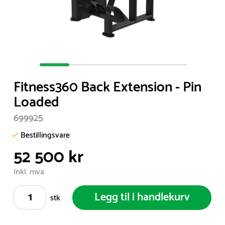
Item
1
Fitness360 Back Extension - Pin
of
Loaded
5
699925
Bestillingsvare
52 500 kr
Inkl. mva
Legg til i handlekurv
stk