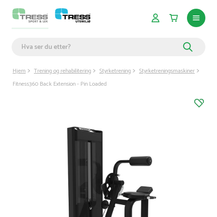
Hjem
Trening og rehabilitering
Styrketrening
Styrketreningsmaskiner
Fitness360 Back Extension - Pin Loaded