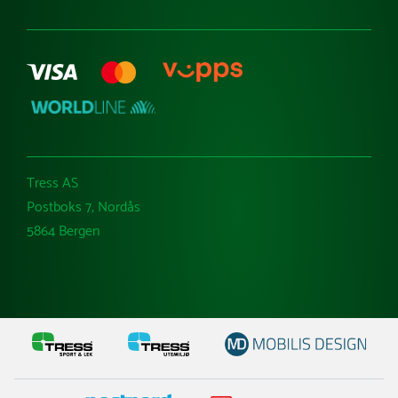
Tress AS
Postboks 7, Nordås
5864 Bergen