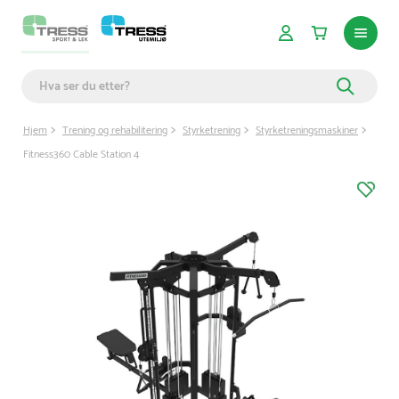
Hjem
Trening og rehabilitering
Styrketrening
Styrketreningsmaskiner
Fitness360 Cable Station 4