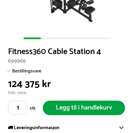
Item
1
Fitness360 Cable Station 4
of
5
699966
Bestillingsvare
124 375 kr
Inkl. mva
Legg til i handlekurv
stk
🚛 Leveringsinformasjon