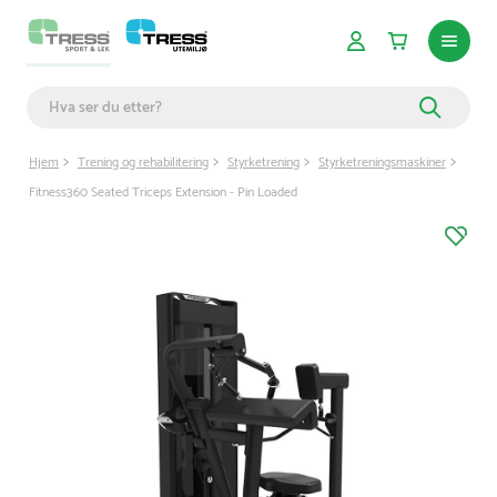
Hjem
Trening og rehabilitering
Styrketrening
Styrketreningsmaskiner
Fitness360 Seated Triceps Extension - Pin Loaded