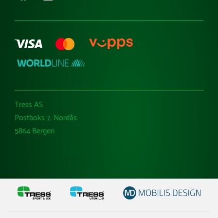
Varemerker
Tress AS
Postboks 7, Nordås
5864 Bergen