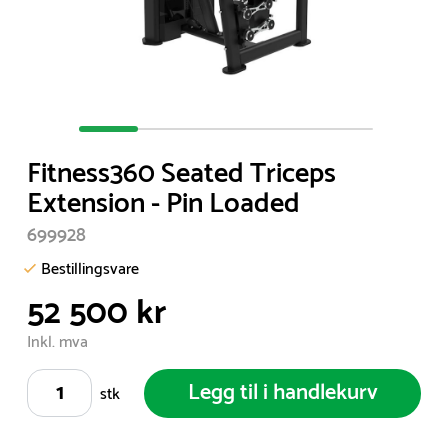
Item
1
Fitness360 Seated Triceps
of
Extension - Pin Loaded
5
699928
Bestillingsvare
52 500 kr
Inkl. mva
Legg til i handlekurv
stk