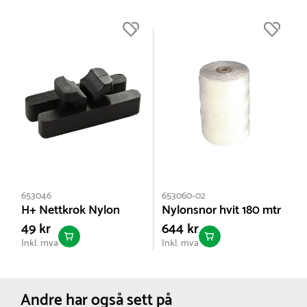
653046
653060-02
H+ Nettkrok Nylon
Nylonsnor hvit 180 mtr
49 kr
644 kr
Inkl. mva
Inkl. mva
Andre har også sett på