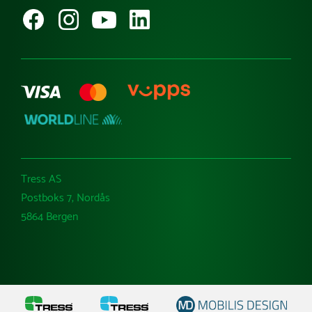
Kataloger
Varemerker
Tress AS
Postboks 7, Nordås
5864 Bergen