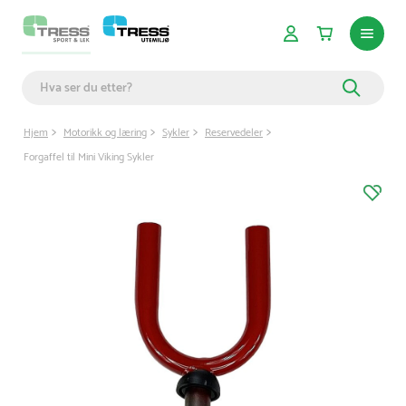
Hjem
Motorikk og læring
Sykler
Reservedeler
Forgaffel til Mini Viking Sykler