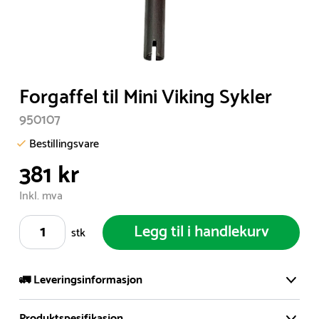
Item
Forgaffel til Mini Viking Sykler
1
950107
of
1
Bestillingsvare
381 kr
Inkl. mva
Legg til i handlekurv
stk
🚛 Leveringsinformasjon
Produktspesifikasjon