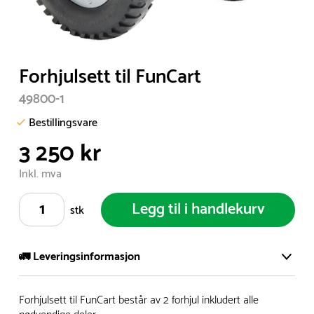
Item
Forhjulsett til FunCart
1
49800-1
of
1
Bestillingsvare
3 250 kr
Inkl. mva
Legg til i handlekurv
stk
🚛 Leveringsinformasjon
Vi har et stort og effektivt lager i Skanderborg, Danmark -
Forhjulsett til FunCart består av 2 forhjul inkludert alle