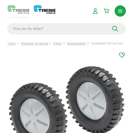
Hjem
Motorikk og læring
Sykler
Reservedeler
Forhjulsett til FunCart