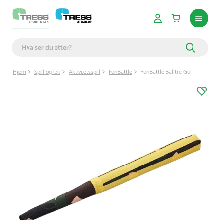
Hjem
Spill og lek
Aktivitetsspill
FunBattle
FunBattle Balltre Gul