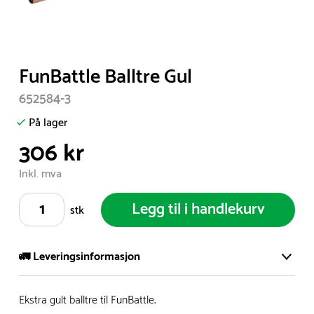
Item
FunBattle Balltre Gul
1
652584-3
of
1
På lager
306 kr
Inkl. mva
Legg til i handlekurv
stk
🚛 Leveringsinformasjon
Vi har et stort og effektivt lager i Skanderborg, Danmark -
Ekstra gult balltre til FunBattle.