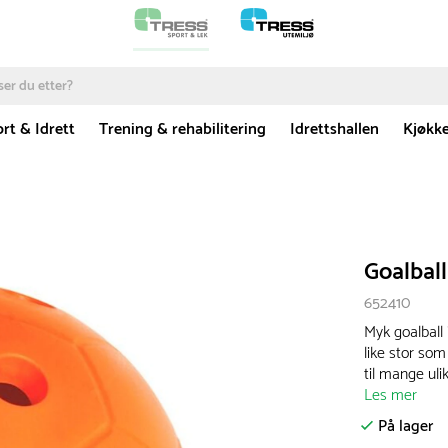
rt & Idrett
Trening & rehabilitering
Idrettshallen
Kjøkk
Goalbal
652410
Myk goalball 
like stor som
til mange uli
Les mer
På lager