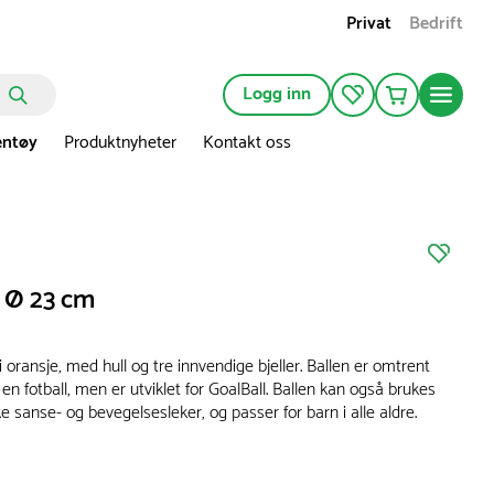
Privat
Bedrift
Logg inn
entøy
Produktnyheter
Kontakt oss
l Ø 23 cm
i oransje, med hull og tre innvendige bjeller. Ballen er omtrent
 en fotball, men er utviklet for GoalBall. Ballen kan også brukes
ke sanse- og bevegelsesleker, og passer for barn i alle aldre.