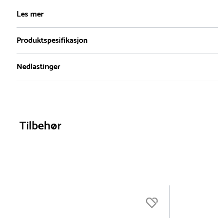
2
Les mer
Produktspesifikasjon
Myk goalball i oransje, med hull og tre innvendige bjeller. Ba
er utviklet for GoalBall. Ballen kan også brukes til mange ul
Nedlastinger
barn i alle aldre.
Materiale
Dimensjoner
Farge
TPU
Diameter :
23 cm
Oransje
Selv om det er hull i ballen, er det ikke mulig å ta ut bjellene
Produktdatablad
Omkrets :
72.2 cm
for spillerne.
Nettovekt
0.6 kg
Tilbehør