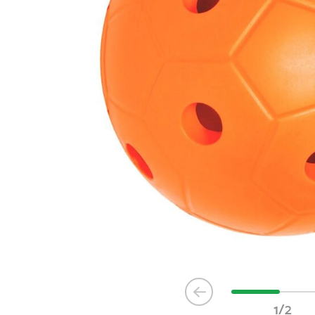
Item
1
1/2
of