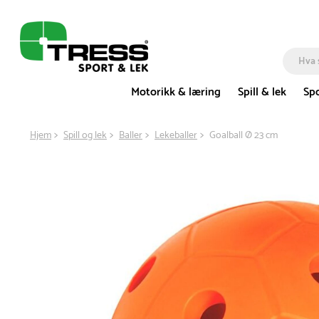
Motorikk & læring
Spill & lek
Spo
Hjem
Spill og lek
Baller
Lekeballer
Goalball Ø 23 cm