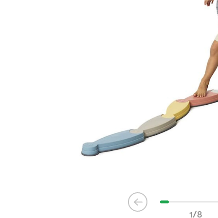
Item
1
1/8
of