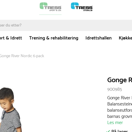
rt & Idrett
Trening & rehabilitering
Idrettshallen
Kjøkk
Gonge River Nordic 6-pack
Gonge R
900985
Gonge River 
Balansestei
balanseutford
barnas grovm
Les mer
På lager