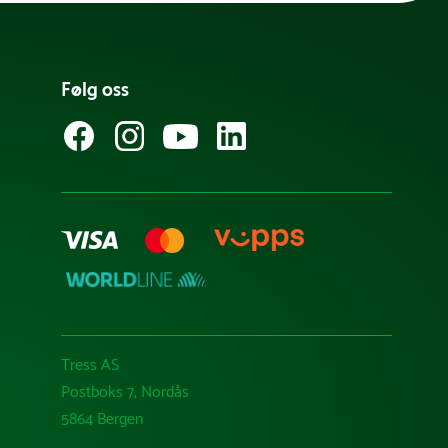
Følg oss
Tress AS
Postboks 7, Nordås
5864 Bergen