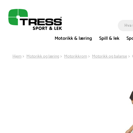
Motorikk & læring
Spill & lek
Spo
Hjem
Motorikk og læring
Motorikkrom
Motorikk og balanse