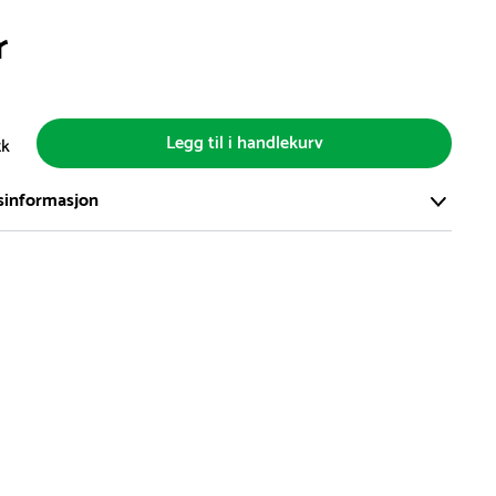
r
Legg til i handlekurv
tk
sinformasjon
ort og effektivt lager i Skanderborg, Danmark - på ca. 6000
, med mer enn 5000 produkter klare for levering.
d på lagerførte varer er normalt 5-7 virkedager.
d på spesialvarer og bestillingsvarer vil variere. Kontakt gjerne
for å få oppgitt forventet leveringstid.
hvor en vare er i rest, vil vår kundeservice kontakte deg via e-
elefon, med informasjon om forventet leveringstid.