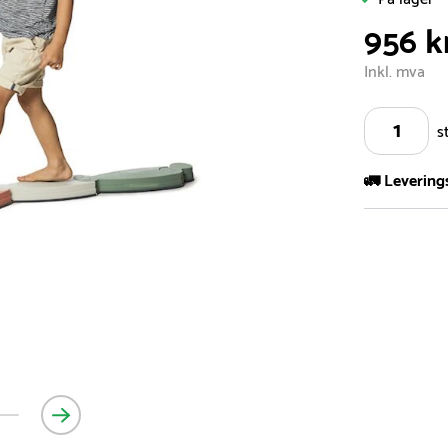
956 k
Inkl. mva
s
🚛 Levering
Vi har et st
kvadratmeter
- Leveringsti
- Leveringsti
kundeservice 
- I tilfeller 
post eller t